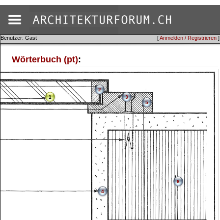
Benutzer: Gast
[
Anmelden / Registrieren
]
Wörterbuch (pt)
:
2
1
3
5
6
4