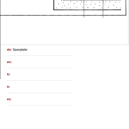
de:
Spanplatte
en:
fr:
it:
es: