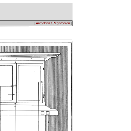
[
Anmelden / Registrieren
]