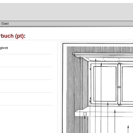
: Gast
buch (pt)
:
gbrett