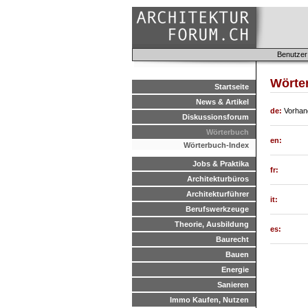
Benutzer
Wörter
Startseite
News & Artikel
de:
Vorhan
Diskussionsforum
Wörterbuch
en:
Wörterbuch-Index
Jobs & Praktika
fr:
Architekturbüros
Architekturführer
it:
Berufswerkzeuge
Theorie, Ausbildung
es:
Baurecht
Bauen
Energie
Sanieren
Immo Kaufen, Nutzen