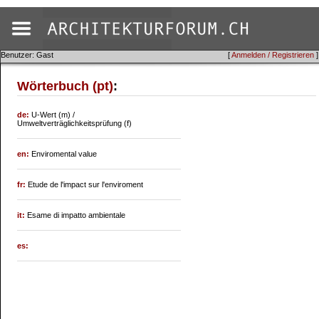
Benutzer: Gast
[
Anmelden / Registrieren
]
Wörterbuch (pt)
:
de:
U-Wert (m) /
Umweltverträglichkeitsprüfung (f)
en:
Enviromental value
fr:
Etude de l'impact sur l'enviroment
it:
Esame di impatto ambientale
es: