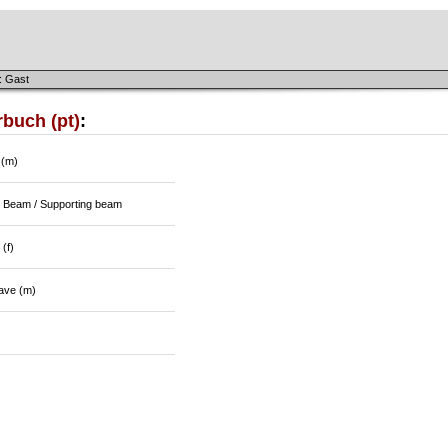
: Gast
buch (pt)
:
 (m)
/ Beam / Supporting beam
(f)
rave (m)