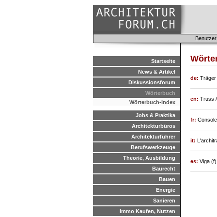
Benutzer
Wörter
Startseite
News & Artikel
de:
Träger
Diskussionsforum
Wörterbuch
en:
Truss 
Wörterbuch-Index
Jobs & Praktika
fr:
Console 
Architekturbüros
Architekturführer
it:
L'archit
Berufswerkzeuge
Theorie, Ausbildung
es:
Viga (f)
Baurecht
Bauen
Energie
Sanieren
Immo Kaufen, Nutzen