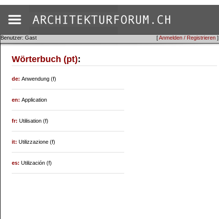
Benutzer: Gast
[
Anmelden / Registrieren
]
Wörterbuch (pt)
:
de:
Anwendung (f)
en:
Application
fr:
Utilisation (f)
it:
Utilizzazione (f)
es:
Utilización (f)