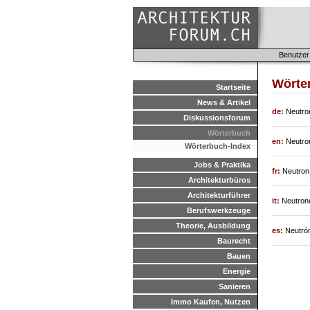
Benutzer
Wörter
Startseite
News & Artikel
de:
Neutro
Diskussionsforum
Wörterbuch
en:
Neutro
Wörterbuch-Index
Jobs & Praktika
fr:
Neutron
Architekturbüros
Architekturführer
it:
Neutron
Berufswerkzeuge
Theorie, Ausbildung
es:
Neutró
Baurecht
Bauen
Energie
Sanieren
Immo Kaufen, Nutzen