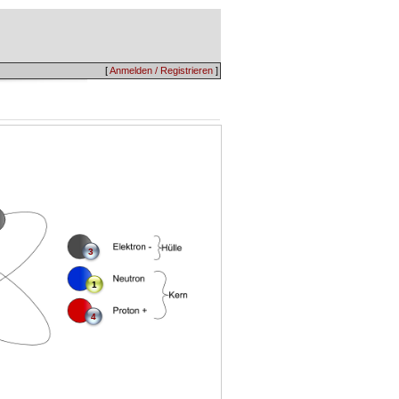
[
Anmelden / Registrieren
]
3
1
4