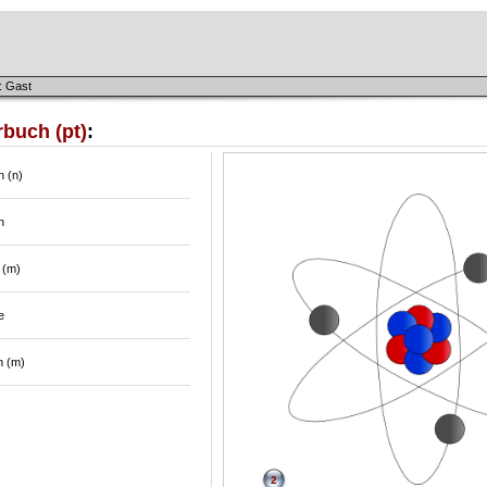
: Gast
buch (pt)
:
n (n)
n
 (m)
e
n (m)
2