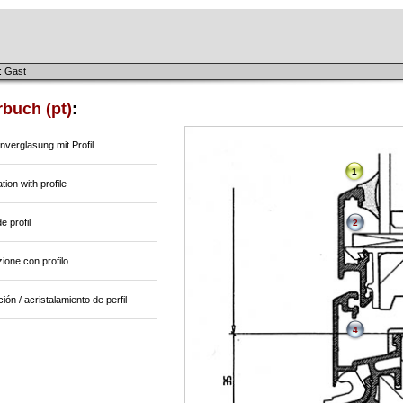
: Gast
buch (pt)
:
verglasung mit Profil
1
ation with profile
e profil
2
zione con profilo
ación / acristalamiento de perfil
4