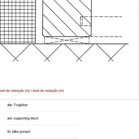
nel de retenção (m) / Anel de vedação (m)
de:
Tragklotz
en:
supporting block
fr:
billot portant