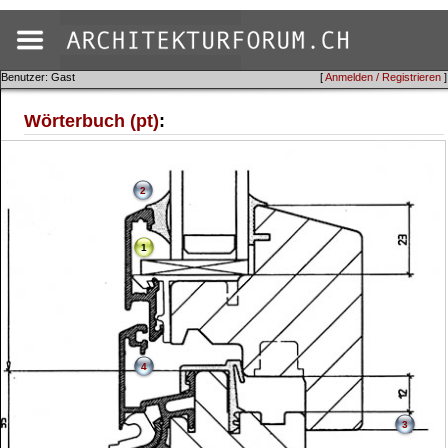
Benutzer: Gast
[
Anmelden / Registrieren
]
Wörterbuch (pt)
:
2
1
4
3