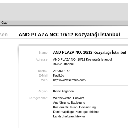
: Gast
sen
AND PLAZA NO: 10/12 Kozyatağı İstanbul
AND PLAZA NO: 10/12 Kozyatağı İstanbul
Name
Adresse
AND PLAZA NO: 10/12 Kozyatağı İstanbul
34752 İstanbul
Telefax
2163612145
E-Mail
Kadiköy
Web
http://www.semtrio.com/
Region
Keine Angaben
Kerngeschäft
Wettbewerbe, Entwurf
Ausführung, Bauleitung
Kostenkalkulation, Devisierung
Denkmalpflege, Kunstgeschichte
Landschaftsarchitektur