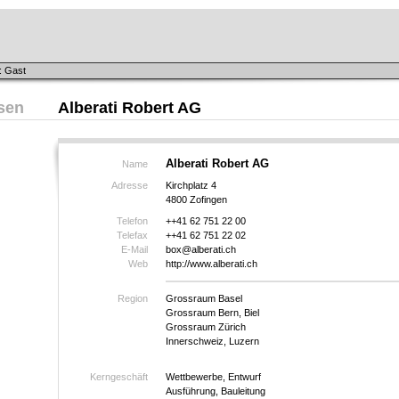
: Gast
sen
Alberati Robert AG
Alberati Robert AG
Name
Adresse
Kirchplatz 4
4800 Zofingen
Telefon
++41 62 751 22 00
Telefax
++41 62 751 22 02
E-Mail
box@alberati.ch
Web
http://www.alberati.ch
Region
Grossraum Basel
Grossraum Bern, Biel
Grossraum Zürich
Innerschweiz, Luzern
Kerngeschäft
Wettbewerbe, Entwurf
Ausführung, Bauleitung