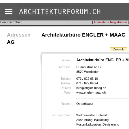
Benutzer: Gast
[
Anmelden / Registrieren
]
Adressen
Architekturbüro ENGLER + MAAG
AG
Zurück
Architekturbüro ENGLER + 
Name
Adresse
Dunantstrasse 17
8570 Weinfelden
Telefon
071 / 622 63 10
Telefax
071 / 622 64 24
E-Mail
info@engler-maag.ch
Web
www.engler-maag.ch
Region
Ostschweiz
Kerngeschäft
Wettbewerbe, Entwurf
Ausführung, Bauleitung
Kostenkalkulation, Devisierung