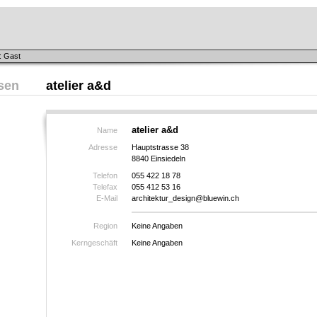
: Gast
sen
atelier a&d
atelier a&d
Name
Adresse
Hauptstrasse 38
8840 Einsiedeln
Telefon
055 422 18 78
Telefax
055 412 53 16
E-Mail
architektur_design@bluewin.ch
Region
Keine Angaben
Kerngeschäft
Keine Angaben