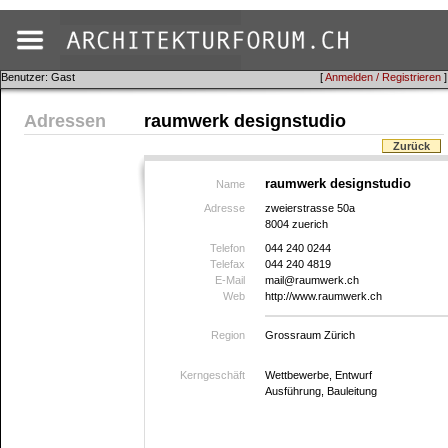
Benutzer: Gast
[
Anmelden / Registrieren
]
Adressen
raumwerk designstudio
Zurück
raumwerk designstudio
Name
Adresse
zweierstrasse 50a
8004 zuerich
Telefon
044 240 0244
Telefax
044 240 4819
E-Mail
mail@raumwerk.ch
Web
http://www.raumwerk.ch
Region
Grossraum Zürich
Kerngeschäft
Wettbewerbe, Entwurf
Ausführung, Bauleitung