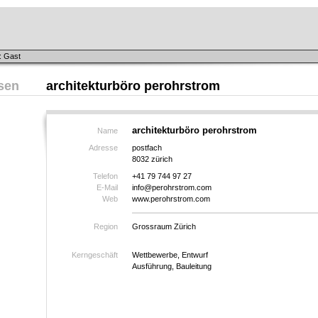
: Gast
sen
architekturböro perohrstrom
architekturböro perohrstrom
Name
Adresse
postfach
8032 zürich
Telefon
+41 79 744 97 27
E-Mail
info@perohrstrom.com
Web
www.perohrstrom.com
Region
Grossraum Zürich
Kerngeschäft
Wettbewerbe, Entwurf
Ausführung, Bauleitung