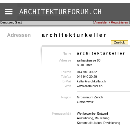
Benutzer: Gast
[
Anmelden / Registrieren
]
Adressen
a r c h i t e k t u r k e l l e r
Zurück
a r c h i t e k t u r k e l l e r
Name
Adresse
aathalstrasse 88
8610 uster
Telefon
044 940 30 32
Telefax
044 940 30 29
E-Mail
keller@archkeller.ch
Web
www.archkeller.ch
Region
Grossraum Zürich
Ostschweiz
Kerngeschäft
Wettbewerbe, Entwurf
Ausführung, Bauleitung
Kostenkalkulation, Devisierung