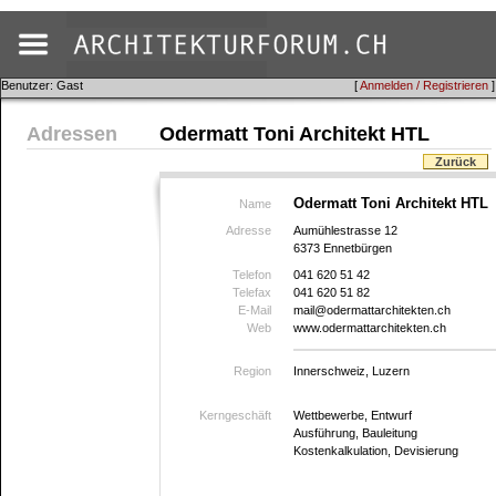
Benutzer: Gast
[
Anmelden / Registrieren
]
Adressen
Odermatt Toni Architekt HTL
Zurück
Odermatt Toni Architekt HTL
Name
Adresse
Aumühlestrasse 12
6373 Ennetbürgen
Telefon
041 620 51 42
Telefax
041 620 51 82
E-Mail
mail@odermattarchitekten.ch
Web
www.odermattarchitekten.ch
Region
Innerschweiz, Luzern
Kerngeschäft
Wettbewerbe, Entwurf
Ausführung, Bauleitung
Kostenkalkulation, Devisierung