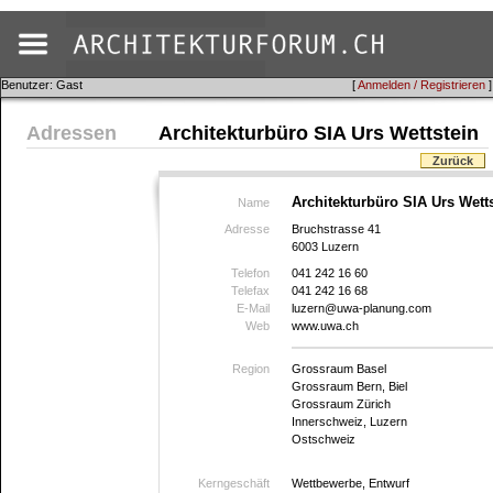
Benutzer: Gast
[
Anmelden / Registrieren
]
Adressen
Architekturbüro SIA Urs Wettstein
Zurück
Architekturbüro SIA Urs Wett
Name
Adresse
Bruchstrasse 41
6003 Luzern
Telefon
041 242 16 60
Telefax
041 242 16 68
E-Mail
luzern@uwa-planung.com
Web
www.uwa.ch
Region
Grossraum Basel
Grossraum Bern, Biel
Grossraum Zürich
Innerschweiz, Luzern
Ostschweiz
Kerngeschäft
Wettbewerbe, Entwurf