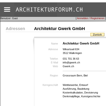
Benutzer: Gast
[
Anmelden / Registrieren
]
Adressen
Architektur Gwerk GmbH
Zurück
Architektur Gwerk GmbH
Name
Adresse
Wikartswil 634
3512 Walkringen
Telefon
031 701 36 63
E-Mail
info@gwerk.ch
Web
Gwerk.ch
Region
Grossraum Bern, Biel
Kerngeschäft
Wettbewerbe, Entwurf
Ausführung, Bauleitung
Kostenkalkulation, Devisierung
Denkmalpflege, Kunstgeschichte