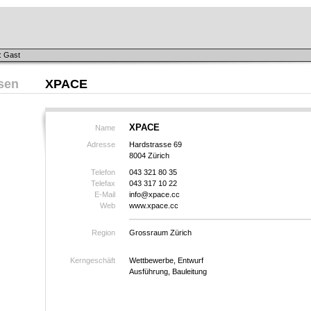
: Gast
sen
XPACE
XPACE
Name
Adresse
Hardstrasse 69
8004 Zürich
Telefon
043 321 80 35
Telefax
043 317 10 22
E-Mail
info@xpace.cc
Web
www.xpace.cc
Region
Grossraum Zürich
Kerngeschäft
Wettbewerbe, Entwurf
Ausführung, Bauleitung