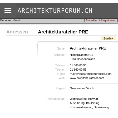
Benutzer: Gast
[
Anmelden / Registrieren
]
Adressen
Architekturatelier PRE
Zurück
Architekturatelier PRE
Name
Adresse
Niederglatterstr.11
8184 Bachenbülach
Telefon
01 860 00 53
Telefax
01 860 00 53
E-Mail
m.prevot@architekturatelier.com
Web
www.architekturatelier.com
Region
Grossraum Zürich
Kerngeschäft
Wettbewerbe, Entwurf
Ausführung, Bauleitung
Kostenkalkulation, Devisierung