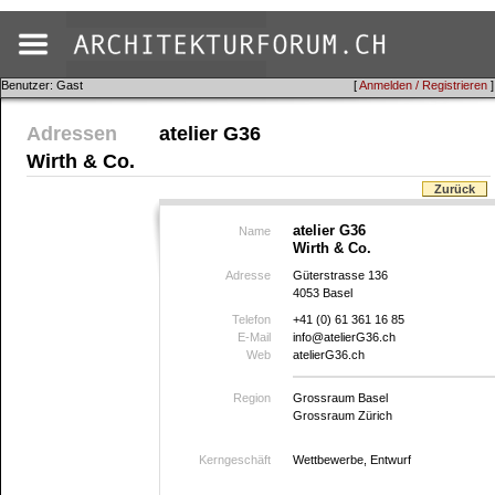
Benutzer: Gast
[
Anmelden / Registrieren
]
Adressen
atelier G36
Wirth & Co.
Zurück
atelier G36
Name
Wirth & Co.
Adresse
Güterstrasse 136
4053 Basel
Telefon
+41 (0) 61 361 16 85
E-Mail
info@atelierG36.ch
Web
atelierG36.ch
Region
Grossraum Basel
Grossraum Zürich
Kerngeschäft
Wettbewerbe, Entwurf