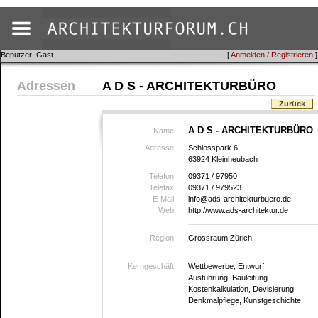
Benutzer: Gast
[
Anmelden / Registrieren
]
Adressen
A D S - ARCHITEKTURBÜRO
Zurück
A D S - ARCHITEKTURBÜRO
Name
Adresse
Schlosspark 6
63924 Kleinheubach
Telefon
09371 / 97950
Telefax
09371 / 979523
E-Mail
info@ads-architekturbuero.de
Web
http://www.ads-architektur.de
Region
Grossraum Zürich
Kerngeschäft
Wettbewerbe, Entwurf
Ausführung, Bauleitung
Kostenkalkulation, Devisierung
Denkmalpflege, Kunstgeschichte