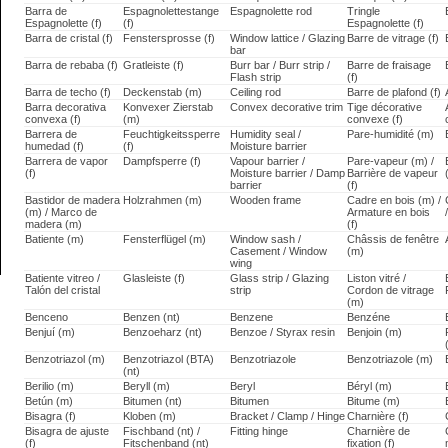
Barra de
Espagnolettestange
Espagnolette rod
Tringle
Espagnolette (f)
(f)
Espagnolette (f)
Barra de cristal (f)
Fenstersprosse (f)
Window lattice / Glazing
Barre de vitrage (f)
bar
Barra de rebaba (f)
Gratleiste (f)
Burr bar / Burr strip /
Barre de fraisage
Flash strip
(f)
Barra de techo (f)
Deckenstab (m)
Ceiling rod
Barre de plafond (f)
Barra decorativa
Konvexer Zierstab
Convex decorative trim
Tige décorative
convexa (f)
(m)
convexe (f)
Barrera de
Feuchtigkeitssperre
Humidity seal /
Pare-humidité (m)
humedad (f)
(f)
Moisture barrier
Barrera de vapor
Dampfsperre (f)
Vapour barrier /
Pare-vapeur (m) /
(f)
Moisture barrier / Damp
Barrière de vapeur
barrier
(f)
Bastidor de madera
Holzrahmen (m)
Wooden frame
Cadre en bois (m) /
(m) / Marco de
Armature en bois
madera (m)
(f)
Batiente (m)
Fensterflügel (m)
Window sash /
Châssis de fenêtre
Casement / Window
(m)
wing
Batiente vitreo /
Glasleiste (f)
Glass strip / Glazing
Liston vitré /
Talón del cristal
strip
Cordon de vitrage
(m)
Benceno
Benzen (nt)
Benzene
Benzéne
Benjuí (m)
Benzoeharz (nt)
Benzoe / Styrax resin
Benjoin (m)
Benzotriazol (m)
Benzotriazol (BTA)
Benzotriazole
Benzotriazole (m)
(nt)
Berilio (m)
Beryll (m)
Beryl
Béryl (m)
Betún (m)
Bitumen (nt)
Bitumen
Bitume (m)
Bisagra (f)
Kloben (m)
Bracket / Clamp / Hinge
Charnière (f)
Bisagra de ajuste
Fischband (nt) /
Fitting hinge
Charnière de
(f)
Fitschenband (nt)
fixation (f)