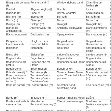
Bisagra de ventana
Fensterband (f)
Window ribbon / band
Charnière de
(f)
fenêtre (f)
Biselado
Abgeschrägt (adj)
Bevelled
Incliné
Biselado (m)
Fase (f)
Bevel / Chamfer
Angle biseauté
Bismuto (m)
Bismut (n)
Bismuth
Bismuth (m)
Bistre (m)
Bister (m)
Bistre
Bistre (m)
Biólogo (m)
Biologe (m)
Biologist
Biologiste (m)
Blanco de
Antimonweiß (nt)
Antimony oxide/white
Blanc d'antimoine
antimonio (m)
(m)
Blanco opaco (m)
Deckweiss (nt)
Opaque white
Blanc opaque (m)
Bleiglasfenster-
Bleiglasfenster-
Bleiglasfenster-
Bleiglasfenster-
Horizontalstab
Horizontalstab
Horizontalstab
Horizontalstab
Bleilappen
Bleilappen
lug of lead
abergements de
plomb
Bleistreifen
Bleistreifen
stride of leadcover
bandes de plomb
Bogenbinder
Bogenbinder
Bogenbinder
Bogenbinder
Bogennische mit
Bogennische mit
Bogennische mit Statue
Bogennische mit
Statue
Statue
Statue
Bogenrücken
Bogenrücken
Bogenrücken
Bogenrücken
Bola de torre (f) /
Turmkugel (f) /
Tower sphere / Tower
Bouton de tour (m)
Pomo de la torre
Turmknauf (m) /
spire / Tower ball / Roof
/ Bouton de porte
(m) / Perilla del
Turmknopf (m) /
pommel
(m)
techo (f)
Dachknauf (m)
Bono de camilla (m)
Läuferverband (m)
Stretcher bond /
Lien de tension (m)
Stretching bond
Borde (m)
Einfassung (f)
Border / Edging / Mount
Lisière (f)
Borde clásico de la
Klassische
Classic window edging
Bordures de
ventana (m)
Fenstereinfassung (f)
fenêtre classiques
(f)