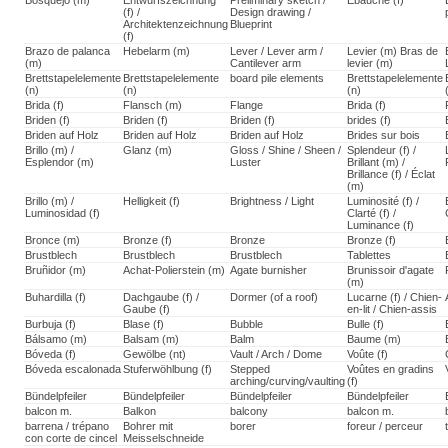
Bosquejo (m)
Entwurfszeichnung
Preliminary sketch /
Ébauche (f)
(f) /
Design drawing /
Architektenzeichnung
Blueprint
(f)
Brazo de palanca
Hebelarm (m)
Lever / Lever arm /
Levier (m) Bras de
(m)
Cantilever arm
levier (m)
Brettstapelelemente
Brettstapelelemente
board pile elements
Brettstapelelemente
(n)
(n)
(n)
Brida (f)
Flansch (m)
Flange
Brida (f)
Briden (f)
Briden (f)
Briden (f)
brides (f)
Briden auf Holz
Briden auf Holz
Briden auf Holz
Brides sur bois
Brillo (m) /
Glanz (m)
Gloss / Shine / Sheen /
Splendeur (f) /
Esplendor (m)
Luster
Brillant (m) /
Brillance (f) / Éclat
(m)
Brillo (m) /
Helligkeit (f)
Brightness / Light
Luminosité (f) /
Luminosidad (f)
Clarté (f) /
Luminance (f)
Bronce (m)
Bronze (f)
Bronze
Bronze (f)
Brustblech
Brustblech
Brustblech
Tablettes
Bruñidor (m)
Achat-Polierstein (m)
Agate burnisher
Brunissoir d'agate
(m)
Buhardilla (f)
Dachgaube (f) /
Dormer (of a roof)
Lucarne (f) / Chien-
Gaube (f)
en-lit / Chien-assis
Burbuja (f)
Blase (f)
Bubble
Bulle (f)
Bálsamo (m)
Balsam (m)
Balm
Baume (m)
Bóveda (f)
Gewölbe (nt)
Vault / Arch / Dome
Voûte (f)
Bóveda escalonada
Stuferwöhlbung (f)
Stepped
Voûtes en gradins
arching/curving/vaulting
(f)
Bündelpfeiler
Bündelpfeiler
Bündelpfeiler
Bündelpfeiler
balcon m.
Balkon
balcony
balcon m.
barrena / trépano
Bohrer mit
borer
foreur / perceur
con corte de cincel
Meisselschneide