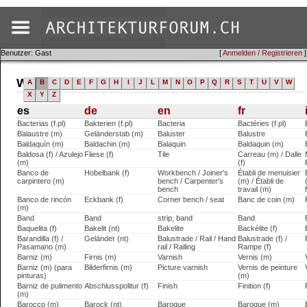
Benutzer: Gast
[
Anmelden / Registrieren
]
Wörterbuch (es)
A
B
C
D
E
F
G
H
I
J
L
M
N
O
P
Q
R
S
T
U
V
W
X
Y
Z
es
de
en
fr
Bacterias (f.pl)
Bakterien (f.pl)
Bacteria
Bactéries (f.pl)
Balaustre (m)
Geländerstab (m)
Baluster
Balustre
Baldaquín (m)
Baldachin (m)
Balaquin
Baldaquin (m)
Baldosa (f) / Azulejo
Fliese (f)
Tile
Carreau (m) / Dalle
(m)
(f)
Banco de
Hobelbank (f)
Workbench / Joiner's
Établi de menuisier
carpintero (m)
bench / Carpenter's
(m) / Établi de
bench
travail (m)
Banco de rincón
Eckbank (f)
Corner bench / seat
Banc de coin (m)
(m)
Band
Band
strip, band
Band
Baquelita (f)
Bakelit (nt)
Bakelite
Backélite (f)
Barandilla (f) /
Geländer (nt)
Balustrade / Rail / Hand
Balustrade (f) /
Pasamano (m)
rail / Railing
Rampe (f)
Barniz (m)
Firnis (m)
Varnish
Vernis (m)
Barniz (m) (para
Bilderfirnis (m)
Picture varnish
Vernis de peinture
pinturas)
(m)
Barniz de pulimento
Abschlusspolitur (f)
Finish
Finition (f)
(m)
Barocco (m)
Barock (nt)
Baroque
Baroque (m)