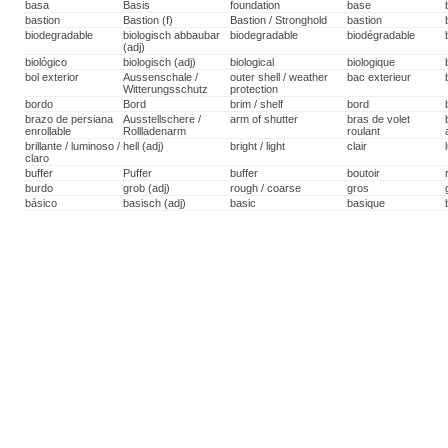
basa
Basis
foundation
base
bastion
Bastion (f)
Bastion / Stronghold
bastion
biodegradable
biologisch abbaubar
biodegradable
biodégradable
(adj)
biológico
biologisch (adj)
biological
biologique
bol exterior
Aussenschale /
outer shell / weather
bac exterieur
Witterungsschutz
protection
bordo
Bord
brim / shelf
bord
brazo de persiana
Ausstellschere /
arm of shutter
bras de volet
enrollable
Rollladenarm
roulant
brillante / luminoso /
hell (adj)
bright / light
clair
claro
buffer
Puffer
buffer
boutoir
burdo
grob (adj)
rough / coarse
gros
básico
basisch (adj)
basic
basique