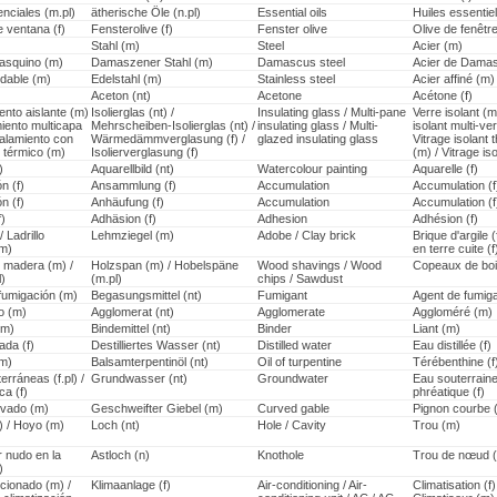
nciales (m.pl)
ätherische Öle (n.pl)
Essential oils
Huiles essentiell
e ventana (f)
Fensterolive (f)
Fenster olive
Olive de fenêtre
Stahl (m)
Steel
Acier (m)
asquino (m)
Damaszener Stahl (m)
Damascus steel
Acier de Dama
idable (m)
Edelstahl (m)
Stainless steel
Acier affiné (m)
Aceton (nt)
Acetone
Acétone (f)
ento aislante (m)
Isolierglas (nt) /
Insulating glass / Multi-pane
Verre isolant (m
miento multicapa
Mehrscheiben-Isolierglas (nt) /
insulating glass / Multi-
isolant multi-ve
talamiento con
Wärmedämmverglasung (f) /
glazed insulating glass
Vitrage isolant
o térmico (m)
Isolierverglasung (f)
(m) / Vitrage is
)
Aquarellbild (nt)
Watercolour painting
Aquarelle (f)
n (f)
Ansammlung (f)
Accumulation
Accumulation (f
n (f)
Anhäufung (f)
Accumulation
Accumulation (f
f)
Adhäsion (f)
Adhesion
Adhésion (f)
 Ladrillo
Lehmziegel (m)
Adobe / Clay brick
Brique d'argile (
(m)
en terre cuite (f
e madera (m) /
Holzspan (m) / Hobelspäne
Wood shavings / Wood
Copeaux de boi
l)
(m.pl)
chips / Sawdust
fumigación (m)
Begasungsmittel (nt)
Fumigant
Agent de fumiga
o (m)
Agglomerat (nt)
Agglomerate
Aggloméré (m)
(m)
Bindemittel (nt)
Binder
Liant (m)
ada (f)
Destilliertes Wasser (nt)
Distilled water
Eau distillée (f)
(m)
Balsamterpentinöl (nt)
Oil of turpentine
Térébenthine (f
rráneas (f.pl) /
Grundwasser (nt)
Groundwater
Eau souterraine
ca (f)
phréatique (f)
rvado (m)
Geschweifter Giebel (m)
Curved gable
Pignon courbe 
) / Hoyo (m)
Loch (nt)
Hole / Cavity
Trou (m)
r nudo en la
Astloch (n)
Knothole
Trou de nœud 
)
icionado (m) /
Klimaanlage (f)
Air-conditioning / Air-
Climatisation (f)