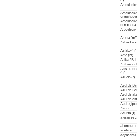
(f)
Articulació
Articulació
empuñadura
Articulació
con banda 
Articulació
Artista (m/f
Asbestosis 
Asfalto (m)
Atrio (m)
Attika / Buh
Authenticid
Axis de cla
(m)
Azuela (f)
Azul de Ba
Azul de Ber
Azul de ali
Azul de an
Azul egipci
Azur (m)
Azurita (f)
a gran esc
abombars
acelerar
adyacente