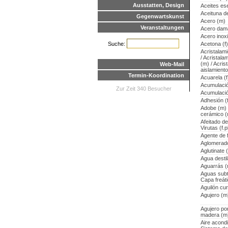
Ausstatten, Design
Aceites ese
Aceituna d
Gegenwartskunst
Acero (m)
Veranstaltungen
Acero dam
Acero inox
Suche:
Acetona (f)
Acristalami
/ Acristala
(m) / Acris
Web-Mail
aislamient
Termin-Koordination
Acuarela (f
Acumulació
Zur Zeit 340 Besucher
Acumulació
Adhesión (
Adobe (m) /
cerámico 
Afeitado d
Virutas (f.p
Agente de 
Aglomerad
Aglutinate 
Agua destil
Aguarrás 
Aguas subte
Capa freáti
Aguilón cu
Agujero (m
Agujero po
madera (m
Aire acond