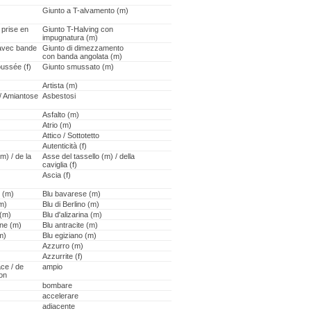
Giunto a T-alvamento (m)
 prise en
Giunto T-Halving con
impugnatura (m)
 avec bande
Giunto di dimezzamento
con banda angolata (m)
oussée (f)
Giunto smussato (m)
Artista (m)
/ Amiantose
Asbestosi
Asfalto (m)
Atrio (m)
Attico / Sottotetto
Autenticità (f)
m) / de la
Asse del tassello (m) / della
caviglia (f)
Ascia (f)
 (m)
Blu bavarese (m)
(m)
Blu di Berlino (m)
 (m)
Blu d'alizarina (m)
ène (m)
Blu antracite (m)
m)
Blu egiziano (m)
Azzurro (m)
Azzurrite (f)
ce / de
ampio
on
bombare
accelerare
adiacente