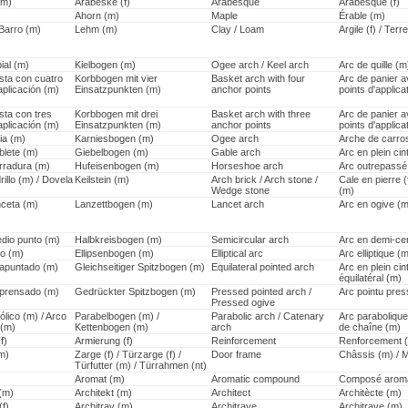
(m)
Arabeske (f)
Arabesque
Arabesque (f)
Ahorn (m)
Maple
Érable (m)
/ Barro (m)
Lehm (m)
Clay / Loam
Argile (f) / Terre
ial (m)
Kielbogen (m)
Ogee arch / Keel arch
Arc de quille (m
sta con cuatro
Korbbogen mit vier
Basket arch with four
Arc de panier a
aplicación (m)
Einsatzpunkten (m)
anchor points
points d'applica
sta con tres
Korbbogen mit drei
Basket arch with three
Arc de panier a
aplicación (m)
Einsatzpunkten (m)
anchor points
points d'applica
ia (m)
Karniesbogen (m)
Ogee arch
Arche de carros
blete (m)
Giebelbogen (m)
Gable arch
Arc en plein cin
rradura (m)
Hufeisenbogen (m)
Horseshoe arch
Arc outrepassé
rillo (m) / Dovela
Keilstein (m)
Arch brick / Arch stone /
Cale en pierre (
Wedge stone
(m)
nceta (m)
Lanzettbogen (m)
Lancet arch
Arc en ogive (m
dio punto (m)
Halbkreisbogen (m)
Semicircular arch
Arc en demi-ce
co (m)
Ellipsenbogen (m)
Elliptical arc
Arc elliptique (
l apuntado (m)
Gleichseitiger Spitzbogen (m)
Equilateral pointed arch
Arc en plein cin
équilatéral (m)
l prensado (m)
Gedrückter Spitzbogen (m)
Pressed pointed arch /
Arc pointu pres
Pressed ogive
lico (m) / Arco
Parabelbogen (m) /
Parabolic arch / Catenary
Arc parabolique
 (m)
Kettenbogen (m)
arch
de chaîne (m)
f)
Armierung (f)
Reinforcement
Renforcement 
m)
Zarge (f) / Türzarge (f) /
Door frame
Châssis (m) / M
Türfutter (m) / Türrahmen (nt)
Aromat (m)
Aromatic compound
Composé aromat
 (m)
Architekt (m)
Architect
Architècte (m)
(f)
Architrav (m)
Architrave
Architrave (m)