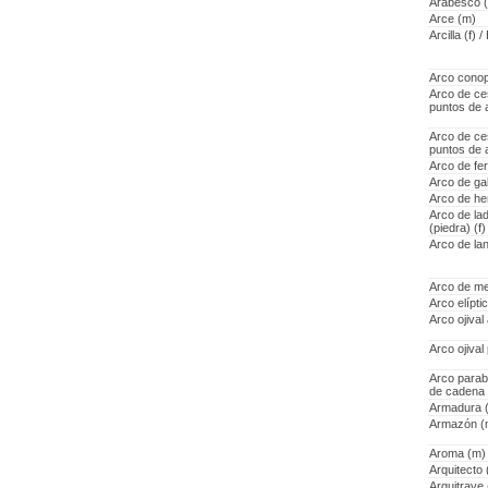
Arabesco 
Arce (m)
Arcilla (f) 
Arco conop
Arco de ce
puntos de 
Arco de ce
puntos de 
Arco de fer
Arco de ga
Arco de he
Arco de lad
(piedra) (f)
Arco de la
Arco de me
Arco elípti
Arco ojiva
Arco ojiva
Arco parabó
de cadena
Armadura (
Armazón (
Aroma (m)
Arquitecto
Arquitrave 