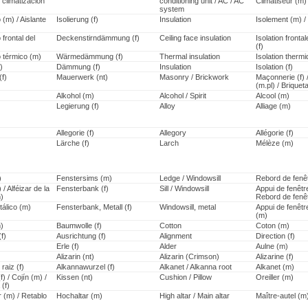
 climatización
conditioning unit / AC / AC
Climatiseur (m)
system
 (m) / Aislante
Isolierung (f)
Insulation
Isolement (m) / 
 frontal del
Deckenstirndämmung (f)
Ceiling face insulation
Isolation fronta
(f)
o térmico (m)
Wärmedämmung (f)
Thermal insulation
Isolation thermi
)
Dämmung (f)
Insulation
Isolation (f)
(f)
Mauerwerk (nt)
Masonry / Brickwork
Maçonnerie (f) 
(m.pl) / Briquet
)
Alkohol (m)
Alcohol / Spirit
Alcool (m)
)
Legierung (f)
Alloy
Alliage (m)
Allegorie (f)
Allegory
Allégorie (f)
Lärche (f)
Larch
Mélèze (m)
)
Fenstersims (m)
Ledge / Windowsill
Rebord de fenê
 / Alféizar de la
Fensterbank (f)
Sill / Windowsill
Appui de fenêtr
)
Rebord de fenê
tálico (m)
Fensterbank, Metall (f)
Windowsill, metal
Appui de fenêtr
(m)
)
Baumwolle (f)
Cotton
Coton (m)
f)
Ausrichtung (f)
Alignment
Direction (f)
Erle (f)
Alder
Aulne (m)
)
Alizarin (nt)
Alizarin (Crimson)
Alizarine (f)
raiz (f)
Alkannawurzel (f)
Alkanet / Alkanna root
Alkanet (m)
) / Cojín (m) /
Kissen (nt)
Cushion / Pillow
Oreiller (m)
 (f)
 (m) / Retablo
Hochaltar (m)
High altar / Main altar
Maître-autel (m