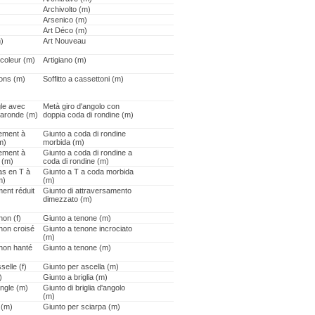
Archivolto (m)
Arsenico (m)
Art Déco (m)
)
Art Nouveau
icoleur (m)
Artigiano (m)
sons (m)
Soffitto a cassettoni (m)
gle avec
Metà giro d'angolo con
'aronde (m)
doppia coda di rondine (m)
rement à
Giunto a coda di rondine
m)
morbida (m)
rement à
Giunto a coda di rondine a
 (m)
coda di rondine (m)
as en T à
Giunto a T a coda morbida
m)
(m)
ment réduit
Giunto di attraversamento
dimezzato (m)
non (f)
Giunto a tenone (m)
enon croisé
Giunto a tenone incrociato
(m)
enon hanté
Giunto a tenone (m)
selle (f)
Giunto per ascella (m)
)
Giunto a briglia (m)
angle (m)
Giunto di briglia d'angolo
(m)
 (m)
Giunto per sciarpa (m)