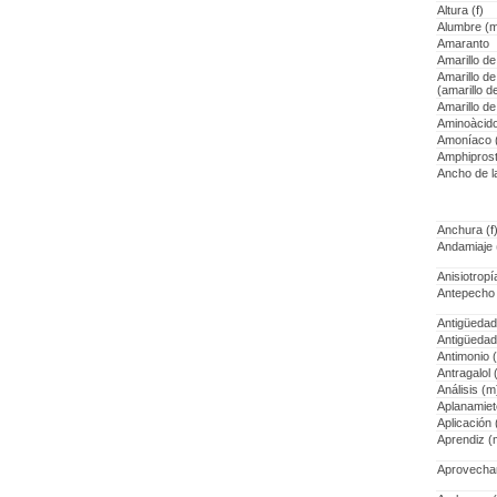
Altura (f)
Alumbre (
Amaranto
Amarillo de
Amarillo de
(amarillo 
Amarillo de
Aminoàcid
Amoníaco 
Amphiprost
Ancho de l
Anchura (f
Andamiaje 
Anisiotropía
Antepecho 
Antigüedad 
Antigüedad 
Antimonio 
Antragalol 
Análisis (m
Aplanamiet
Aplicación (
Aprendiz (
Aprovecha