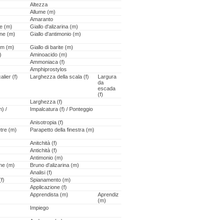
Altezza
Allume (m)
Amaranto
ne (m)
Giallo d'alizarina (m)
ine (m)
Giallo d'antimonio (m)
um (m)
Giallo di barite (m)
)
Aminoacido (m)
Ammoniaca (f)
Amphiprostylos
alier (f)
Larghezza della scala (f)
Largura
da
escada
(f)
Larghezza (f)
) /
Impalcatura (f) / Ponteggio
Anisotropia (f)
tre (m)
Parapetto della finestra (m)
Anitchità (f)
Antichità (f)
Antimonio (m)
ine (m)
Bruno d'alizarina (m)
Analisi (f)
(f)
Spianamento (m)
Applicazione (f)
Apprendista (m)
Aprendiz
(m)
Impiego