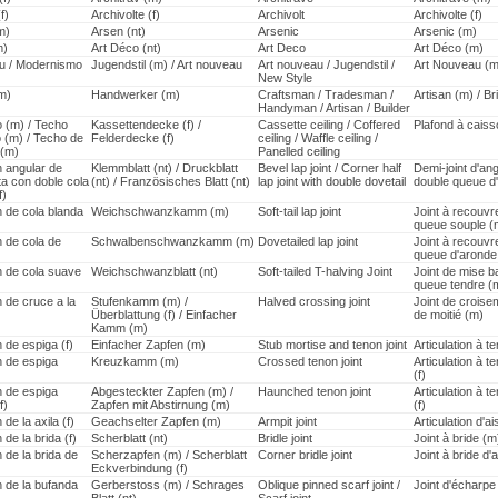
f)
Archivolte (f)
Archivolt
Archivolte (f)
m)
Arsen (nt)
Arsenic
Arsenic (m)
m)
Art Déco (nt)
Art Deco
Art Déco (m)
u / Modernismo
Jugendstil (m) / Art nouveau
Art nouveau / Jugendstil /
Art Nouveau (m
New Style
m)
Handwerker (m)
Craftsman / Tradesman /
Artisan (m) / Br
Handyman / Artisan / Builder
 (m) / Techo
Kassettendecke (f) /
Cassette ceiling / Coffered
Plafond à cais
 (m) / Techo de
Felderdecke (f)
ceiling / Waffle ceiling /
 (m)
Panelled ceiling
n angular de
Klemmblatt (nt) / Druckblatt
Bevel lap joint / Corner half
Demi-joint d'an
ta con doble cola
(nt) / Französisches Blatt (nt)
lap joint with double dovetail
double queue d
f)
n de cola blanda
Weichschwanzkamm (m)
Soft-tail lap joint
Joint à recouv
queue souple (
n de cola de
Schwalbenschwanzkamm (m)
Dovetailed lap joint
Joint à recouv
queue d'aronde
n de cola suave
Weichschwanzblatt (nt)
Soft-tailed T-halving Joint
Joint de mise b
queue tendre (
n de cruce a la
Stufenkamm (m) /
Halved crossing joint
Joint de croise
Überblattung (f) / Einfacher
de moitié (m)
Kamm (m)
n de espiga (f)
Einfacher Zapfen (m)
Stub mortise and tenon joint
Articulation à te
n de espiga
Kreuzkamm (m)
Crossed tenon joint
Articulation à t
(f)
n de espiga
Abgesteckter Zapfen (m) /
Haunched tenon joint
Articulation à t
f)
Zapfen mit Abstirnung (m)
(f)
 de la axila (f)
Geachselter Zapfen (m)
Armpit joint
Articulation d'ais
 de la brida (f)
Scherblatt (nt)
Bridle joint
Joint à bride (m
n de la brida de
Scherzapfen (m) / Scherblatt
Corner bridle joint
Joint à bride d'
Eckverbindung (f)
n de la bufanda
Gerberstoss (m) / Schrages
Oblique pinned scarf joint /
Joint d'écharpe