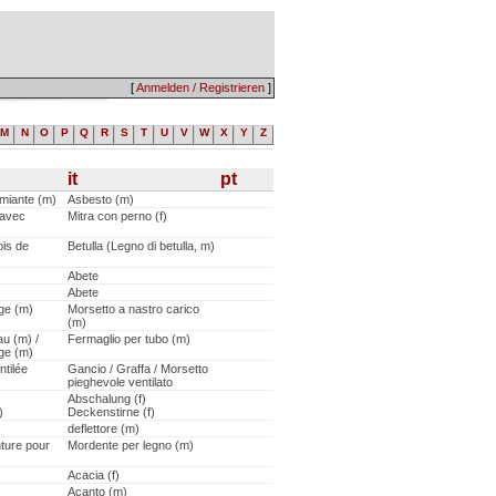
[
Anmelden / Registrieren
]
M
N
O
P
Q
R
S
T
U
V
W
X
Y
Z
it
pt
Amiante (m)
Asbesto (m)
 avec
Mitra con perno (f)
ois de
Betulla (Legno di betulla, m)
Abete
Abete
age (m)
Morsetto a nastro carico
(m)
au (m) /
Fermaglio per tubo (m)
age (m)
ntilée
Gancio / Graffa / Morsetto
pieghevole ventilato
Abschalung (f)
)
Deckenstirne (f)
deflettore (m)
nture pour
Mordente per legno (m)
Acacia (f)
Acanto (m)