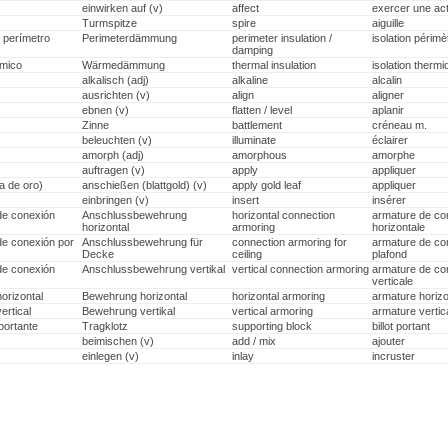
einwirken auf (v)
affect
exercer une act
Turmspitze
spire
aiguille
o perímetro
Perimeterdämmung
perimeter insulation /
isolation périmè
damping
rmico
Wärmedämmung
thermal insulation
isolation thermi
alkalisch (adj)
alkaline
alcalin
ausrichten (v)
align
aligner
ebnen (v)
flatten / level
aplanir
Zinne
battlement
créneau m.
beleuchten (v)
illuminate
éclairer
amorph (adj)
amorphous
amorphe
auftragen (v)
apply
appliquer
ja de oro)
anschießen (blattgold) (v)
apply gold leaf
appliquer
einbringen (v)
insert
insérer
de conexión
Anschlussbewehrung
horizontal connection
armature de co
horizontal
armoring
horizontale
e conexión por
Anschlussbewehrung für
connection armoring for
armature de co
Decke
ceiling
plafond
de conexión
Anschlussbewehrung vertikal
vertical connection armoring
armature de co
verticale
orizontal
Bewehrung horizontal
horizontal armoring
armature horizo
ertical
Bewehrung vertikal
vertical armoring
armature vertic
portante
Tragklotz
supporting block
billot portant
beimischen (v)
add / mix
ajouter
einlegen (v)
inlay
incruster