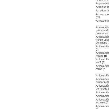
Arquivolta (
Arsénico (
Art déco (
Art nouvea
(m)
Artesano (
Artesonado
artesonado
casetones
Articulació
media vuel
de milano (
Articulació
(f)
Articulació
milano (f)
Articulació
en T (f)
Articulació
mitad (f)
Articulació
Articulació
cruzada (f)
Articulació
perforada (
Articulación
Articulación
Articulació
esquina (f)
Articulació