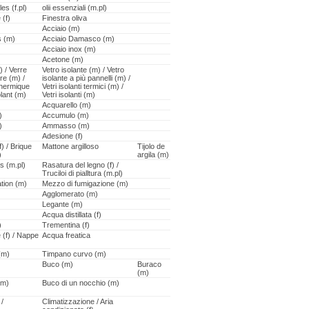
es (f.pl)
olii essenziali (m.pl)
 (f)
Finestra oliva
Acciaio (m)
s (m)
Acciaio Damasco (m)
Acciaio inox (m)
Acetone (m)
) / Verre
Vetro isolante (m) / Vetro
rre (m) /
isolante a più pannelli (m) /
 thermique
Vetri isolanti termici (m) /
olant (m)
Vetri isolanti (m)
Acquarello (m)
)
Accumulo (m)
)
Ammasso (m)
Adesione (f)
f) / Brique
Mattone argilloso
Tijolo de
)
argila (m)
s (m.pl)
Rasatura del legno (f) /
Truciloi di pialltura (m.pl)
tion (m)
Mezzo di fumigazione (m)
Agglomerato (m)
Legante (m)
Acqua distillata (f)
)
Trementina (f)
 (f) / Nappe
Acqua freatica
(m)
Timpano curvo (m)
Buco (m)
Buraco
(m)
(m)
Buco di un nocchio (m)
 /
Climatizzazione / Aria