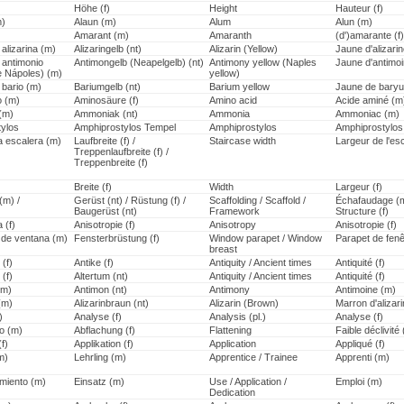
Höhe (f)
Height
Hauteur (f)
m)
Alaun (m)
Alum
Alun (m)
Amarant (m)
Amaranth
(d')amarante (f)
 alizarina (m)
Alizaringelb (nt)
Alizarin (Yellow)
Jaune d'alizari
 antimonio
Antimongelb (Neapelgelb) (nt)
Antimony yellow (Naples
Jaune d'antimo
de Nápoles) (m)
yellow)
 bario (m)
Bariumgelb (nt)
Barium yellow
Jaune de bary
o (m)
Aminosäure (f)
Amino acid
Acide aminé (m
(m)
Ammoniak (nt)
Ammonia
Ammoniac (m)
ylos
Amphiprostylos Tempel
Amphiprostylos
Amphiprostylos
a escalera (m)
Laufbreite (f) /
Staircase width
Largeur de l'esc
Treppenlaufbreite (f) /
Treppenbreite (f)
)
Breite (f)
Width
Largeur (f)
(m) /
Gerüst (nt) / Rüstung (f) /
Scaffolding / Scaffold /
Échafaudage (m
Baugerüst (nt)
Framework
Structure (f)
 (f)
Anisotropie (f)
Anisotropy
Anisotropie (f)
de ventana (m)
Fensterbrüstung (f)
Window parapet / Window
Parapet de fenê
breast
(f)
Antike (f)
Antiquity / Ancient times
Antiquité (f)
(f)
Altertum (nt)
Antiquity / Ancient times
Antiquité (f)
(m)
Antimon (nt)
Antimony
Antimoine (m)
(m)
Alizarinbraun (nt)
Alizarin (Brown)
Marron d'alizar
)
Analyse (f)
Analysis (pl.)
Analyse (f)
o (m)
Abflachung (f)
Flattening
Faible déclivité 
f)
Applikation (f)
Application
Appliqué (f)
m)
Lehrling (m)
Apprentice / Trainee
Apprenti (m)
miento (m)
Einsatz (m)
Use / Application /
Emploi (m)
Dedication