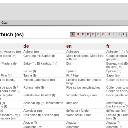
: Gast
rbuch (es)
A
B
C
D
E
F
G
H
I
J
L
de
en
fr
) / Amianto (m)
Asbest (m)
Asbestos
Asbeste (m) / 
on perno (m)
Gehrung mit Zapfen (f)
Mitre bridle joint / Mitre joint
Coupe d'onglet
with pin
goupille (f)
 (Madera de
Birke (f) / Birkenholz (nt)
Birch
Bouleau (m) (B
bouleau, m)
Fichte (f)
Spruce
Épicéa (m)
 Pino (m)
Tanne (f)
Fir / Pine
Sapin (m)
a de banda
Kloben Ladenband (nt)
Locking clamp for shutter
Collier de serr
hinge
de tubo (f) /
Rohrschelle (f)
Pipe strip/clamp/bracket
Collier pour tuy
 para tubos (f)
Collier de serr
 plegable
Falzklemme belüftet (f)
Ventilated folding clamp
Pince pliante ve
)
 (f)
Abschalung (f) Deckenstirne
stop end
Abschalung (f)
ne (f)
(f)
Deckenstirne (f
(m)
Abweiser (m)
deflector / fender
déflecteur (m)
 madera (m) /
Holzbeize (f) / Beizen (nt)
Wood stain / Stain
Lasure (f) / Tei
 madera (m)
bois (f)
Akazie (f)
Acacia
Acacia (f)
Akanthus (m)
Acanthus
Acanthe (f)