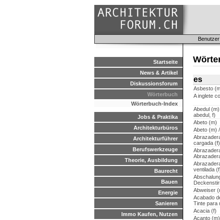
Benutzer
Wörte
Startseite
News & Artikel
es
Diskussionsforum
Asbesto (m
Wörterbuch
A inglete c
Wörterbuch-Index
Abedul (m)
abedul, f)
Jobs & Praktika
Abeto (m)
Architekturbüros
Abeto (m) /
Abrazader
Architekturführer
cargada (f)
Berufswerkzeuge
Abrazadera 
Abrazadera
Theorie, Ausbildung
Abrazadera
ventilada (f
Baurecht
Abschalung
Bauen
Deckenstir
Abweiser 
Energie
Acabado de
Sanieren
Tinte para
Acacia (f)
Immo Kaufen, Nutzen
Acanto (m)