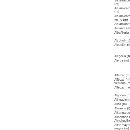
Sistema de
(m)
Aislamiento
(m)
Aislamiento
techo (m)
Aislamient
Aislante (m
Albañilería 
Alcohol (m
Aleación (f
Alegoría (f)
Alerce (m)
Alféizar (m
Alféizar (m)
ventana (m
Alféizar me
Algodón (m
Alineación (
Aliso (m)
Alizarina (f
Alkanna de 
Almohada (f
Almohadilla
Altar mayor
mayor (m)