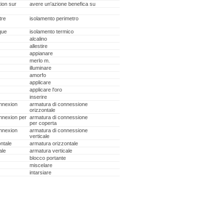
ion sur
avere un'azione benefica su
tre
isolamento perimetro
que
isolamento termico
alcalino
allestire
appianare
merlo m.
illuminare
amorfo
applicare
applicare l'oro
inserire
nnexion
armatura di connessione
orizzontale
nnexion per
armatura di connessione
per coperta
nnexion
armatura di connessione
verticale
ntale
armatura orizzontale
ale
armatura verticale
blocco portante
miscelare
intarsiare