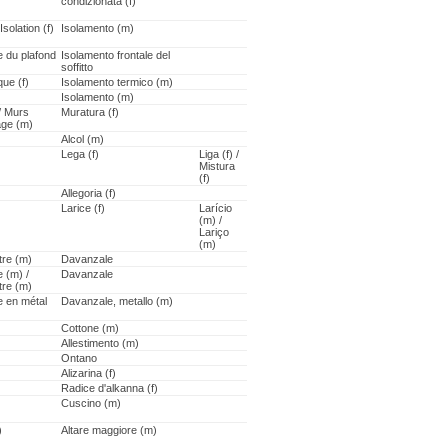
condizionata (f)
Isolation (f)
Isolamento (m)
le du plafond
Isolamento frontale del
soffitto
que (f)
Isolamento termico (m)
Isolamento (m)
/ Murs
Muratura (f)
age (m)
Alcol (m)
Lega (f)
Liga (f) /
Mistura
(f)
Allegoria (f)
Larice (f)
Larício
(m) /
Lariço
(m)
tre (m)
Davanzale
e (m) /
Davanzale
tre (m)
e en métal
Davanzale, metallo (m)
Cottone (m)
Allestimento (m)
Ontano
Alizarina (f)
Radice d'alkanna (f)
Cuscino (m)
)
Altare maggiore (m)