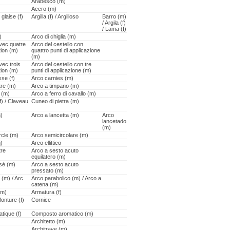
Arabesco (m)
Acero (m)
 glaise (f)
Argilla (f) / Argilloso
Barro (m)
/ Argila (f)
/ Lama (f)
)
Arco di chiglia (m)
vec quatre
Arco del cestello con
tion (m)
quattro punti di applicazione
(m)
vec trois
Arco del cestello con tre
tion (m)
punti di applicazione (m)
se (f)
Arco carnies (m)
tre (m)
Arco a timpano (m)
 (m)
Arco a ferro di cavallo (m)
f) / Claveau
Cuneo di pietra (m)
)
Arco a lancetta (m)
Arco
lancetado
(m)
rcle (m)
Arco semicircolare (m)
m)
Arco ellittico
tre
Arco a sesto acuto
equilatero (m)
sé (m)
Arco a sesto acuto
pressato (m)
 (m) / Arc
Arco parabolico (m) / Arco a
catena (m)
(m)
Armatura (f)
onture (f)
Cornice
ique (f)
Composto aromatico (m)
Architetto (m)
Architrave (m)