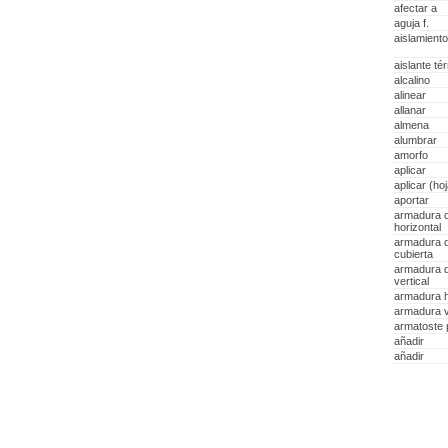
afectar a
aguja f.
aislamient
aislante té
alcalino
alinear
allanar
almena
alumbrar
amorfo
aplicar
aplicar (ho
aportar
armadura 
horizontal
armadura d
cubierta
armadura 
vertical
armadura h
armadura v
armatoste 
añadir
añadir