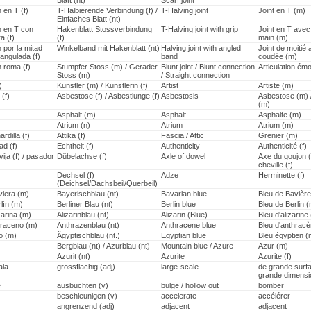
Blatt (nt)
Scarf joint
n en T (f)
T-Halbierende Verbindung (f) /
T-Halving joint
Joint en T (m)
Einfaches Blatt (nt)
n en T con
Hakenblatt Stossverbindung
T-Halving joint with grip
Joint en T avec
 (f)
(f)
main (m)
n por la mitad
Winkelband mit Hakenblatt (nt)
Halving joint with angled
Joint de moitié
angulada (f)
band
coudée (m)
n roma (f)
Stumpfer Stoss (m) / Gerader
Blunt joint / Blunt connection
Articulation ém
Stoss (m)
/ Straight connection
)
Künstler (m) / Künstlerin (f)
Artist
Artiste (m)
(f)
Asbestose (f) / Asbestlunge (f)
Asbestosis
Asbestose (m) 
(m)
Asphalt (m)
Asphalt
Asphalte (m)
Atrium (n)
Atrium
Atrium (m)
ardilla (f)
Attika (f)
Fascia / Attic
Grenier (m)
ad (f)
Echtheit (f)
Authenticity
Authenticité (f)
vija (f) / pasador
Dübelachse (f)
Axle of dowel
Axe du goujon (
cheville (f)
Dechsel (f)
Adze
Herminette (f)
(Deichsel/Dachsbeil/Querbeil)
viera (m)
Bayerischblau (nt)
Bavarian blue
Bleu de Bavière
lín (m)
Berliner Blau (nt)
Berlin blue
Bleu de Berlin 
zarina (m)
Alizarinblau (nt)
Alizarin (Blue)
Bleu d'alizarine
traceno (m)
Anthrazenblau (nt)
Anthracene blue
Bleu d'anthrac
o (m)
Ägyptischblau (nt.)
Egyptian blue
Bleu égyptien (
Bergblau (nt) / Azurblau (nt)
Mountain blue / Azure
Azur (m)
Azurit (nt)
Azurite
Azurite (f)
ala
grossflächig (adj)
large-scale
de grande surfa
grande dimensi
e
ausbuchten (v)
bulge / hollow out
bomber
beschleunigen (v)
accelerate
accélérer
angrenzend (adj)
adjacent
adjacent