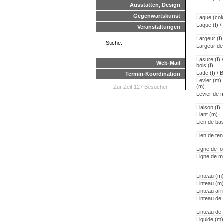
Ausstatten, Design
Gegenwartskunst
Laque (colo
Laque (f) /
Veranstaltungen
Largeur (f)
Suche:
Largeur de l
Lasure (f) 
Web-Mail
bois (f)
Latte (f) / 
Termin-Koordination
Levier (m) 
(m)
Zur Zeit 127 Besucher
Levier de 
Liaison (f)
Liant (m)
Lien de ba
Lien de ten
Ligne de fo
Ligne de m
Linteau (m
Linteau (m
Linteau arr
Linteau de 
Linteau de
Liquide (m)