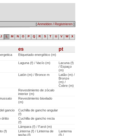
[
Anmelden / Registrieren
]
J
L
M
N
O
P
Q
R
S
T
U
V
W
X
es
pt
nergetica
Etiquetado energético (m)
Laguna (f) / Vacío (m)
Lacuna (f)
/ Espaço
(m)
Latón (m) / Bronce m
Latão (m) /
Bronze
(m) /
Cobre (m)
Revestimiento de zócalo
interior (m)
smussato
Revestimiento biselado
(m)
del gancio
Cuchilla de gancho angular
(f)
dritto
Cuchilla de gancho recta
(f)
Lámpara (f) / Farol (m)
to (f)
Linterna (f) / Linterna de
Lanterna
techo (f)
(f) /