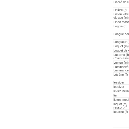
Liseré de 
Lisière (f)
Liston vitr
vitrage (m)
Lit de mast
Loggia (f.)
Longue con
Longueur (
Loquet (m)
Loquet de v
Lucarne (f) 
Chien-assi
Lumen (m)
Luminosité (
Luminance 
Lésène (f) 
lessiver
lessiver
levier incli
lier
liston, mou
loquet (m),
ressort (f)
lucarne (f)