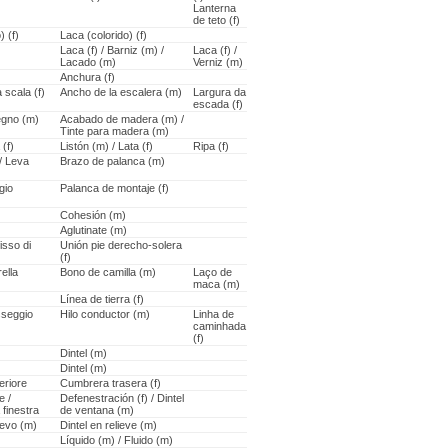
Lanterna
de teto (f)
) (f)
Laca (colorido) (f)
Laca (f) / Barniz (m) /
Laca (f) /
Lacado (m)
Verniz (m)
Anchura (f)
 scala (f)
Ancho de la escalera (m)
Largura da
escada (f)
egno (m)
Acabado de madera (m) /
Tinte para madera (m)
 (f)
Listón (m) / Lata (f)
Ripa (f)
 / Leva
Brazo de palanca (m)
gio
Palanca de montaje (f)
Cohesión (m)
Aglutinate (m)
isso di
Unión pie derecho-solera
(f)
ella
Bono de camilla (m)
Laço de
maca (m)
Línea de tierra (f)
sseggio
Hilo conductor (m)
Linha de
caminhada
(f)
Dintel (m)
Dintel (m)
eriore
Cumbrera trasera (f)
e /
Defenestración (f) / Dintel
 finestra
de ventana (m)
lievo (m)
Dintel en relieve (m)
Líquido (m) / Fluido (m)