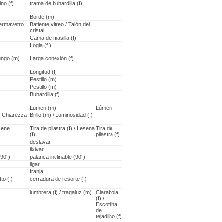
no (f)
trama de buhardilla (f)
Borde (m)
Fermavetro
Batiente vitreo / Talón del
cristal
)
Cama de masilla (f)
Logia (f.)
ungo (m)
Larga conexión (f)
Longitud (f)
Pestillo (m)
Pestillo (m)
Buhardilla (f)
Lumen (m)
Lúmen
 / Chiarezza
Brillo (m) / Luminosidad (f)
sene
Tira de pilastra (f) / Lesena
Tira de
(f)
pilastra (f)
deslavar
lixivar
(90°)
palanca inclinable (90°)
ligar
franja
to (f)
cerradura de resorte (f)
lumbrera (f) / tragaluz (m)
Claraboia
(f) /
Escotilha
de
tejadilho (f)