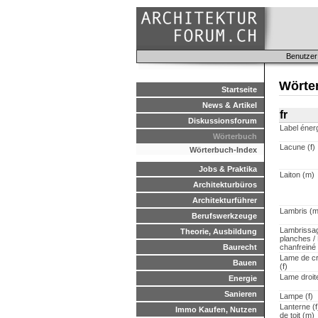
Benutzer
Wörter
Startseite
News & Artikel
fr
Diskussionsforum
Label éner
Wörterbuch
Lacune (f)
Wörterbuch-Index
Jobs & Praktika
Laiton (m)
Architekturbüros
Architekturführer
Lambris (m
Berufswerkzeuge
Lambrissag
Theorie, Ausbildung
planches /
Baurecht
chanfreiné
Lame de c
Bauen
(f)
Lame droite
Energie
Sanieren
Lampe (f)
Lanterne (f
Immo Kaufen, Nutzen
de toit (m)