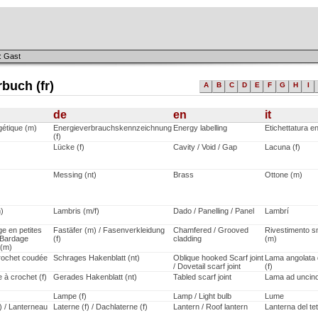
: Gast
buch (fr)
A
B
C
D
E
F
G
H
I
de
en
it
gétique (m)
Energieverbrauchskennzeichnung
Energy labelling
Etichettatura e
(f)
Lücke (f)
Cavity / Void / Gap
Lacuna (f)
Messing (nt)
Brass
Ottone (m)
)
Lambris (m/f)
Dado / Panelling / Panel
Lambrí
e en petites
Fastäfer (m) / Fasenverkleidung
Chamfered / Grooved
Rivestimento 
 Bardage
(f)
cladding
(m)
 (m)
rochet coudée
Schrages Hakenblatt (nt)
Oblique hooked Scarf joint
Lama angolata 
/ Dovetail scarf joint
(f)
 à crochet (f)
Gerades Hakenblatt (nt)
Tabled scarf joint
Lama ad uncino 
Lampe (f)
Lamp / Light bulb
Lume
) / Lanterneau
Laterne (f) / Dachlaterne (f)
Lantern / Roof lantern
Lanterna del tet