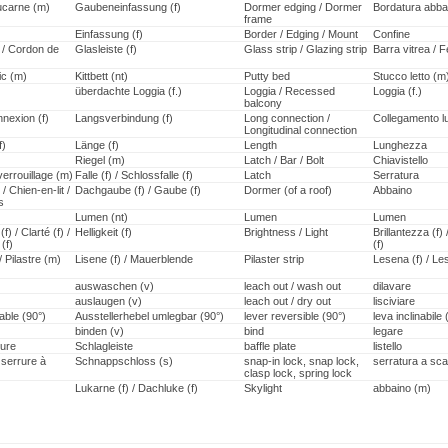
lucarne (m)
Gaubeneinfassung (f)
Dormer edging / Dormer
Bordatura abbai
frame
Einfassung (f)
Border / Edging / Mount
Confine
é / Cordon de
Glasleiste (f)
Glass strip / Glazing strip
Barra vitrea / 
ic (m)
Kittbett (nt)
Putty bed
Stucco letto (m
überdachte Loggia (f.)
Loggia / Recessed
Loggia (f.)
balcony
nexion (f)
Langsverbindung (f)
Long connection /
Collegamento l
Longitudinal connection
f)
Länge (f)
Length
Lunghezza
Riegel (m)
Latch / Bar / Bolt
Chiavistello
errouillage (m)
Falle (f) / Schlossfalle (f)
Latch
Serratura
/ Chien-en-lit /
Dachgaube (f) / Gaube (f)
Dormer (of a roof)
Abbaino
s
Lumen (nt)
Lumen
Lumen
f) / Clarté (f) /
Helligkeit (f)
Brightness / Light
Brillantezza (f)
(f)
(f)
/ Pilastre (m)
Lisene (f) / Mauerblende
Pilaster strip
Lesena (f) / Le
auswaschen (v)
leach out / wash out
dilavare
auslaugen (v)
leach out / dry out
lisciviare
nable (90°)
Ausstellerhebel umlegbar (90°)
lever reversible (90°)
leva inclinabile 
binden (v)
bind
legare
lure
Schlagleiste
baffle plate
listello
 serrure à
Schnappschloss (s)
snap-in lock, snap lock,
serratura a scat
clasp lock, spring lock
Lukarne (f) / Dachluke (f)
Skylight
abbaino (m)