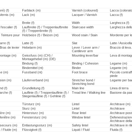
ré) (f)
Farblack (m)
Varnish (coloured)
Lacca (colorato
 Vernis (m)
Lack (m)
Lacquer / Varnish
Lacca (f)
Breite (f)
Width
Larghezza (f)
'escalier (f)
Laufbreite (f) / Treppenlaufbreite
Staircase width
Larghezza della
(f) / Treppenbreite (f)
/ Teinture pour
Holzbeize (f) / Beizen (nt)
Wood stain / Stain
Mordente per l
Barre (f)
Latte (f)
Slat
Latte / Assicella
Bras de levier
Hebelarm (m)
Lever / Lever arm /
Braccio di leva
Cantilever arm
montage (m)
Geissfuss (m) (CH) /
Mounting lever/bar
Leva di montag
Montagehebel (m) (DE)
Bindung (f)
Binding / Cohesion
Legame (m)
Bindemittel (nt)
Binder
Legante (m)
se (m)
Fussband (nt)
Foot brace
Piccolo contraff
piede
sion (m)
Läuferverband (m)
Stretcher bond /
Legante per bar
Stretching bond
nd (f)
Grundleitung (f)
Main line
Linea di terra
arche (f)
Lauflinie (f) / Treppenlauflinie (f) /
Tread line / Walking line
Bastone da pa
Stiegenlauflinie (f) / Gehlinie (f)
)
Türsturz (m)
Lintel
Architrave (m)
)
Sturz (m)
Lintel
Architrave
ière (m)
Hintersturz (m)
Rear lintel
Architrave post
fenêtre (m)
Fenstersturz (m)
Window lintel
Defenestrazion
Architrave della
 secours (m)
Entlastungssturz (m)
Safety lintel
Architrave in ri
 / Fluide (m)
Flüssigkeit (f)
Liquid / Fluid
Fluida (f)