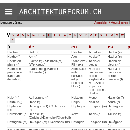
Benutzer: Gast
[
Anmelden / Registrieren
]
Wörterbuch (fr)
A
B
C
D
E
F
G
H
I
J
L
M
N
O
P
Q
R
S
T
U
V
W
X
fr
de
en
it
es
p
Hache (f)
Beil (nt)
Hatchet
Accetta (f)
Hacha (m)
Hache (f)
Axt (f)
Axe
Ascia (f)
Hacha (m)
Hache en
Fläche (f) / Steinbeil (nt)
Stone axe /
Ascia di
Hacha de
pierre (f)
(Werkzeug)
Flint axe
pietra
piedra (f)
Hache en
Fläche mit gezahnter
Stone axe
Ascia di
Hacha de
pierre avec
Schneide (f)
with
pietra con
piedra con
tranchant
serrated
bordo
borde
dentelé (f)
edge
seghettato /
dentado (f)
(toothed
Attrezzo di
blade)
superficie
con tagliente
dentato
Halo (m)
Aufhalzung (f)
Halation
Alone
Halación (f)
Hauteur (f)
Höhe (f)
Height
Altezza
Altura (f)
Heptagone
Heptagon (nt) / Seibeneck
Heptagon
Ettagono (m)
Heptágono
(m)
(nt)
(m)
Herminette (f)
Dechsel (f)
Adze
Ascia (f)
Azuela (f)
(Deichsel/Dachsbeil/Querbeil)
Hexagone (m)
Hexagon (nt) / Sechseck (nt)
Hexagon
Esagono (m)
Hexágono
(m)
Historicisme
Historismus (m)
Historicism
Storicismo
Historicismo