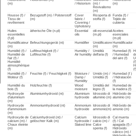
(m)
/ Historism
(m) /
(m)
Revivalismo
(m)
Housse (f) /
Bezugstoff (m) / Polsterstoff
Cover
Ricoperta di
Funda (f) /
Tissu de
(m)
fabric /
stoffa (f)
Tejido de
revêtement
Covering /
cubierta
Upholstery
Huiles
ätherische Öle (n.pl)
Essential
olii essenziali
Aceites
essentielles
oils
(m.pl)
esenciales
(f.pl)
(m.pl)
Humidificateur
Befeuchtungsgerät (nt)
Humidifier
Umidificatore
Humidificador
(m)
(m)
(m)
Humidité (f) /
Luftfeuchtigkeit (f) /
Humidity /
Umidità
Humedad (f)
H
Humidité de
Luftfeuchte (f)
Air humidity
dell'aria (f)
/ Humedad
do
l'air (f) /
del aire (f)
U
Humidité
(f
atmosphérique
H
(f)
(f
Humidité (f) /
Feuchte (f) / Feuchtigkeit (f)
Moisture /
Umido (m) /
Humedad (f )
Moiteur (f)
Damp /
Umidità (f)
/ Hidratación
Humidity
(f)
Humidité du
Holzfeuchte (f)
Wood
Umidità del
Humedad de
bois (f)
moisture
legno (f)
la madera (f)
Hydroxyde
Aluminiumhydroxid (nt)
Aluminium
Idrossido di
Hidróxido de
d'aluminium
hydroxide
alluminio (m)
aluminio (m)
(m)
Hydroxyde
Ammoniumhydroxid (nt)
Ammonium
Idrossido di
Hidróxido de
d'ammonium
hydroxide
ammonio(m)
amonio (m)
(m)
Hydroxyde de
Calciumhydroxid (nt) /
Calcium
Idrossido di
Cal muerta
calcium (m) /
gelöschter Kalk (m)
hydroxide /
calcio (m) /
(f) / Cal
Chaux éteinte
Slaked lime
Calce
apagada (f) /
(m)
spenta (f)
Hidróxido
cálcico (m) /
Hidróxido de