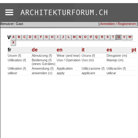
Benutzer: Gast
[
Anmelden / Registrieren
]
Wörterbuch (fr)
A
B
C
D
E
F
G
H
I
J
L
M
N
O
P
Q
R
S
T
U
V
W
X
fr
de
en
it
es
pt
Usure (f)
Abnutzung (f)
Wear (and tear)
Usura (f)
Desgaste (m)
Utilisation (f)
Bedienung (f)
Use / Operation
Uso (m)
Manejo (m)
(eines Gerätes)
Utilisation (f)
Anwendung (f)
Application
Utilizzazione (f)
Utilización (f)
utiliser
anwenden (v)
apply
applicare
utilizar