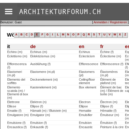
Benutzer: Gast
[
Anmelden / Registrieren
]
Wörterbuch (it)
A
B
C
D
E
F
G
I
L
M
N
O
P
Q
R
S
T
U
V
W
X
Z
it
de
en
fr
e
Echino (m)
Echinus (m)
Echinus
Échine (f)
Eq
Eclettismo (m)
Eklektizismus (m)
Eclecticism
Éclectisme (m)
Ec
(m
Efflorescenza
Ausblühung (f)
Efflorescence
Efflorescence (f)
Ef
(f)
(f)
Elastomeri
Elastomere (nt.pl)
Elastomers
Élastomères
El
(m.pl)
(pl)
(m.pl)
(m
Elemento del
Deckenelement (nt)
Ceiling/floor
Élément de
El
soffitto
element
plafond (m)
te
Elemento
Kastenelement (nt)
Box element
Élément de bac
El
scatola (m) /
(m) / Élément de
ca
Elementi di box
boîte (m)
(m)
Elettrone
Elektron (n)
Electron
Électron (m)
El
Ellisse
Ellipse (f)
Ellipse
Ellipse (f)
Eli
Ematite (f)
Hämatit (m) / Blutstein (m)
Hematite
Hématite (f)
He
Emulgatore (m)
Emulgator (m)
Emulsifier
Émulseur (m)
Em
(m
Emulsione (f)
Emulsion (f)
Emulsion
Émulsion (f)
Em
Encaustica (f)
Enkaustik (f)
Encaustic
Peinture à la cire
En