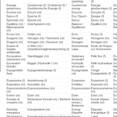
(painting)
(f)
Energia
Geothermie (f) / Erdwärme (f) /
Geothermal
Énergie
En
geotermica
Geothermische Energie (f)
energy
géothermique (f)
ge
Enzima (m)
Enzym (nt)
Enzyme
Enzyme (f)
En
Epoca (f)
Epoche (f)
Era / Epoch
Époque (f)
Ép
Epossido (m)
Epoxid (nt)
Epoxy
Époxy (m)
Ep
Equilibrio (m) /
Gleichgewicht (nt)
Balance /
Équilibre (m)
Equ
Bilanciamento
Equilibrium
Ba
(m)
Errore (m)
Fehler (m)
Error
Erreur (f)
Fa
Esagono (m)
Hexagon (nt) / Sechseck (nt)
Hexagon
Hexagone (m)
He
Esagono (m)
Nonagon (nt) / Neuneck (nt)
Nonagon
Nonagon (m)
No
Esame di
U-Wert (m) /
Enviromental
Etude de l'impact
impatto
Umweltverträglichkeitsprüfung (f)
value
sur l'enviroment
ambientale
Escavatore
Standbagger (m)
Stationary
Pelle fixe (f)
Ex
stazionario (m)
excavator
fija
Escavatori
Bagger (Hydraulik-) (m)
Hydraulic
Pelle hydraulique
Ex
idraulici
excavator
(f)
hid
Espagnolette
Espagnolettestange (f)
Espagnolette
Tringle
Ba
Asta
rod
Espagnolette (f)
Es
(f)
Espansione (f)
Ausdehnung (f)
Expansion
Expansion (f)
Ex
Espositore (m)
Aussteller (m)
Exhibitor
Exposant (m)
Ex
Espressionismo
Expressionismus (m)
Expressionism
Expressionnisme
Ex
(m)
(m)
(m
Estere (m)
Ester (m)
Ester
Ester (m)
És
Estratto di
Berberitzen-Extrakt (m) / Berberin
Barberry
Extrait d'épine-
Ex
crespino (m)
(nt)
extract /
vinette (m)
be
Berberine
Etichetta
Energieetikett (nt)
Energy
Étiquette
Et
energetica
Etiquette
énergétique (f)
en
Etichettatura
Energieverbrauchskennzeichnung
Energy
Label
Et