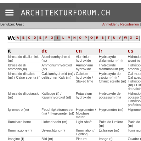
Benutzer: Gast
[
Anmelden / Registrieren
]
Wörterbuch (it)
A
B
C
D
E
F
G
I
L
M
N
O
P
Q
R
S
T
U
V
W
X
Z
it
de
en
fr
es
Idrossido di alluminio
Aluminiumhydroxid
Aluminium
Hydroxyde
Hidróxid
(m)
(nt)
hydroxide
d'aluminium (m)
aluminio
Idrossido di
Ammoniumhydroxid
Ammonium
Hydroxyde
Hidróxid
ammonio(m)
(nt)
hydroxide
d'ammonium (m)
amonio 
Idrossido di calcio
Calciumhydroxid (nt) /
Calcium
Hydroxyde de
Cal muert
(m) / Calce spenta (f)
gelöschter Kalk (m)
hydroxide /
calcium (m) /
Cal apag
Slaked lime
Chaux éteinte (m)
Hidróxid
(m) / Hi
de calci
Idrossido di potassio
Kalilauge (f) /
Potassium
Hydroxyde de
Hidróxid
(m)
Kaliumhydroxid (nt)
hydroxide
potassium (m)
potasio 
Hidróxid
potásico
Igrometro (m)
Feuchtigkeitsmesser
Hygrometer /
Hygromètre (m)
Higróme
(m) / Hygrometer (nt)
Moisture
meter
Illuminare bene
Lichtschacht (m)
Light shaft
Puits de lumière
Patio de
(m)
(m)
Illuminazione (f)
Beleuchtung (f)
Illumination /
Éclairage (m)
Iluminaci
Lighting
Imagine (f)
Bild (nt)
Picture
Image (f)
Cuadro 