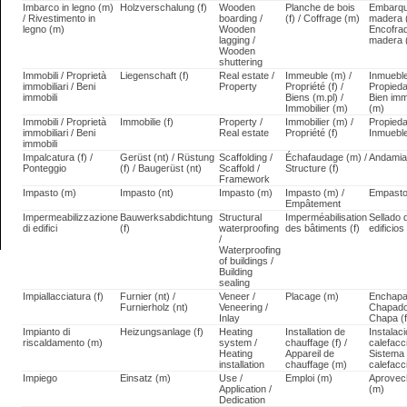
Imbarco in legno (m)
Holzverschalung (f)
Wooden
Planche de bois
Embarqu
/ Rivestimento in
boarding /
(f) / Coffrage (m)
madera 
legno (m)
Wooden
Encofra
lagging /
madera 
Wooden
shuttering
Immobili / Proprietà
Liegenschaft (f)
Real estate /
Immeuble (m) /
Inmueble
immobiliari / Beni
Property
Propriété (f) /
Propiedad
immobili
Biens (m.pl) /
Bien im
Immobilier (m)
(m)
Immobili / Proprietà
Immobilie (f)
Property /
Immobilier (m) /
Propiedad
immobiliari / Beni
Real estate
Propriété (f)
Inmuebl
immobili
Impalcatura (f) /
Gerüst (nt) / Rüstung
Scaffolding /
Échafaudage (m) /
Andamiaj
Ponteggio
(f) / Baugerüst (nt)
Scaffold /
Structure (f)
Framework
Impasto (m)
Impasto (nt)
Impasto (m)
Impasto (m) /
Empasto
Empâtement
Impermeabilizzazione
Bauwerksabdichtung
Structural
Imperméabilisation
Sellado 
di edifici
(f)
waterproofing
des bâtiments (f)
edificios
/
Waterproofing
of buildings /
Building
sealing
Impiallacciatura (f)
Furnier (nt) /
Veneer /
Placage (m)
Enchapa
Furnierholz (nt)
Veneering /
Chapado
Inlay
Chapa (f
Impianto di
Heizungsanlage (f)
Heating
Installation de
Instalac
riscaldamento (m)
system /
chauffage (f) /
calefacci
Heating
Appareil de
Sistema
installation
chauffage (m)
calefacc
Impiego
Einsatz (m)
Use /
Emploi (m)
Aprovec
Application /
(m)
Dedication