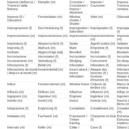
Imposta (dell'arco) /
Kämpfer (m)
Crossbar /
Imposte /
Imposta 
Traverso della
Crossbeam /
Coussinet
Travesa
finestra
Impost /
ventana
Abutment
Imposta (f) /
Fensterladen (m)
Window
Volet (m)
Obturad
Otturatore
shutter /
Shutter
Impregnazione (f)
Durchtränkung (f)
Impregnation /
Imprégnation (f)
Imprega
Saturation
(f)
Impressionismo (m)
Impressionismus (m)
Impressionism
Impressionnisme
Impresi
(m)
(m)
Imprimitura (f)
Absperrschicht (f)
Sealer
Apprêt isolant (m)
Sellador
Impronta (f)
Abdruck (m)
Mark
Empreinte (f)
Impronta
Inclinato
Abgeschrägt (adj)
Bevelled
Incliné
Biselado
Incrostazione
Inkrustation (f)
Incrustation
Incrustation (f)
Incrusta
Incuneamento (m)
Verkeilung (f)
Wedging
Coincement
De bloq
Infestazione (f)
Befall (m)
Infestation
Infestation (f)
Infestaci
Infestazione da insetti
Insektenbefall (m)
Insect attack /
Attaque des
Infestac
/ Attacco di insetti (m)
Insect
insectes (f) /
insectos 
infestation
Invasion
Ataque 
d'insectes (f)
insectos
Infissi
Fensterrahmen (m)
Window frame
Châssis de
Marco d
fenêtre (m)
ventana
Influsso (m)
Einfluss (m)
Influence
Influence (m)
Influjo (
Ingegnere (m)
Ingenieur (m)
Engineer
Ingénieur (m)
Ingenier
Insetto (m)
Insekt (nt)
Insect
Insecte (m)
Insecto 
Bicho (
Integrazione (f)
Ergänzung (f)
Completion
Complément (m)
Comple
(m)
Intelaiato (m)
Fachwerk (nt)
Framework /
Charpente en bois
Entrama
Timber
(f)
Estructu
framing
madera (
Interrato (m)
Keller (m)
Cellar /
Cave (f)
Sótano 