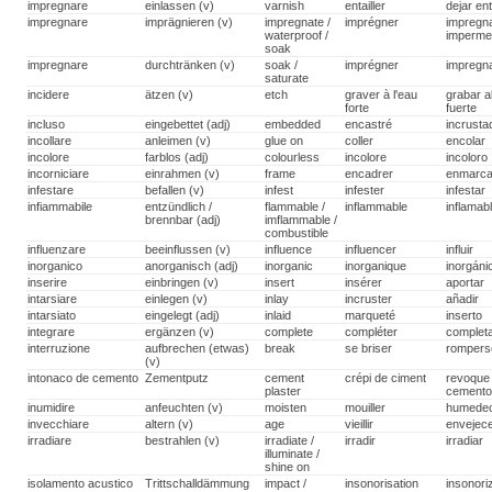
impregnare
einlassen (v)
varnish
entailler
dejar en
impregnare
imprägnieren (v)
impregnate /
imprégner
impregna
waterproof /
impermea
soak
impregnare
durchtränken (v)
soak /
imprégner
impregn
saturate
incidere
ätzen (v)
etch
graver à l'eau
grabar a
forte
fuerte
incluso
eingebettet (adj)
embedded
encastré
incrusta
incollare
anleimen (v)
glue on
coller
encolar
incolore
farblos (adj)
colourless
incolore
incoloro
incorniciare
einrahmen (v)
frame
encadrer
enmarca
infestare
befallen (v)
infest
infester
infestar
infiammabile
entzündlich /
flammable /
inflammable
inflamab
brennbar (adj)
imflammable /
combustible
influenzare
beeinflussen (v)
influence
influencer
influir
inorganico
anorganisch (adj)
inorganic
inorganique
inorgáni
inserire
einbringen (v)
insert
insérer
aportar
intarsiare
einlegen (v)
inlay
incruster
añadir
intarsiato
eingelegt (adj)
inlaid
marqueté
inserto
integrare
ergänzen (v)
complete
compléter
complet
interruzione
aufbrechen (etwas)
break
se briser
rompers
(v)
intonaco de cemento
Zementputz
cement
crépi de ciment
revoque
plaster
cement
inumidire
anfeuchten (v)
moisten
mouiller
humede
invecchiare
altern (v)
age
vieillir
envejec
irradiare
bestrahlen (v)
irradiate /
irradir
irradiar
illuminate /
shine on
isolamento acustico
Trittschalldämmung
impact /
insonorisation
insonori