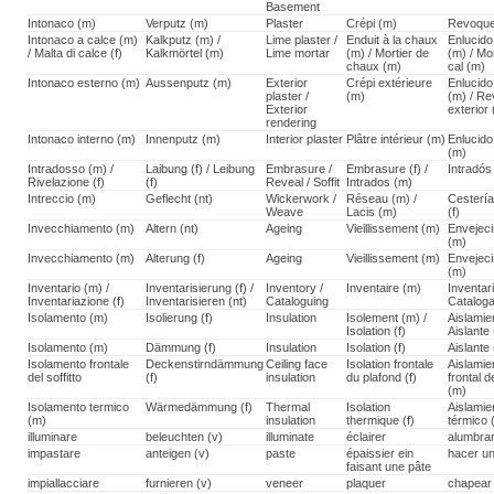
Basement
Intonaco (m)
Verputz (m)
Plaster
Crépi (m)
Revoque
Intonaco a calce (m)
Kalkputz (m) /
Lime plaster /
Enduit à la chaux
Enlucido
/ Malta di calce (f)
Kalkmörtel (m)
Lime mortar
(m) / Mortier de
(m) / Mo
chaux (m)
cal (m)
Intonaco esterno (m)
Aussenputz (m)
Exterior
Crépi extérieure
Enlucido
plaster /
(m)
(m) / R
Exterior
exterior
rendering
Intonaco interno (m)
Innenputz (m)
Interior plaster
Plâtre intérieur (m)
Enlucido 
(m)
Intradosso (m) /
Laibung (f) / Leibung
Embrasure /
Embrasure (f) /
Intradós
Rivelazione (f)
(f)
Reveal / Soffit
Intrados (m)
Intreccio (m)
Geflecht (nt)
Wickerwork /
Réseau (m) /
Cestería
Weave
Lacis (m)
(f)
Invecchiamento (m)
Altern (nt)
Ageing
Vieillissement (m)
Envejec
(m)
Invecchiamento (m)
Alterung (f)
Ageing
Vieillissement (m)
Envejec
(m)
Inventario (m) /
Inventarisierung (f) /
Inventory /
Inventaire (m)
Inventar
Inventariazione (f)
Inventarisieren (nt)
Cataloguing
Cataloga
Isolamento (m)
Isolierung (f)
Insulation
Isolement (m) /
Aislamie
Isolation (f)
Aislante
Isolamento (m)
Dämmung (f)
Insulation
Isolation (f)
Aislante
Isolamento frontale
Deckenstirndämmung
Ceiling face
Isolation frontale
Aislamie
del soffitto
(f)
insulation
du plafond (f)
frontal d
(m)
Isolamento termico
Wärmedämmung (f)
Thermal
Isolation
Aislamie
(m)
insulation
thermique (f)
térmico 
illuminare
beleuchten (v)
illuminate
éclairer
alumbra
impastare
anteigen (v)
paste
épaissier ein
hacer u
faisant une pâte
impiallacciare
furnieren (v)
veneer
plaquer
chapear