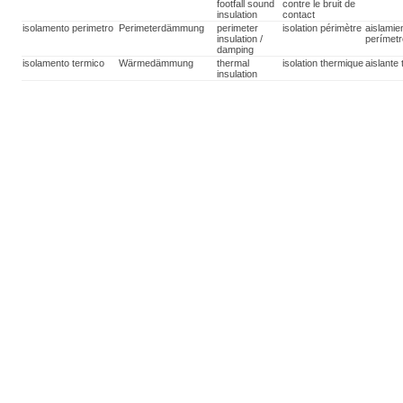
footfall sound
contre le bruit de
insulation
contact
isolamento perimetro
Perimeterdämmung
perimeter
isolation périmètre
aislamie
insulation /
perímet
damping
isolamento termico
Wärmedämmung
thermal
isolation thermique
aislante
insulation