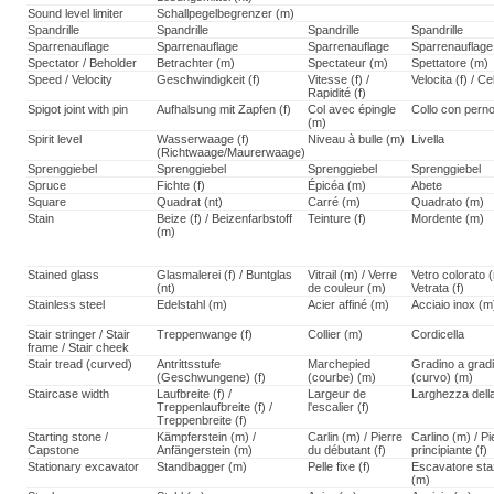
Sound level limiter
Schallpegelbegrenzer (m)
Spandrille
Spandrille
Spandrille
Spandrille
Sparrenauflage
Sparrenauflage
Sparrenauflage
Sparrenauflage
Spectator / Beholder
Betrachter (m)
Spectateur (m)
Spettatore (m)
Speed / Velocity
Geschwindigkeit (f)
Vitesse (f) /
Velocita (f) / Ce
Rapidité (f)
Spigot joint with pin
Aufhalsung mit Zapfen (f)
Col avec épingle
Collo con pern
(m)
Spirit level
Wasserwaage (f)
Niveau à bulle (m)
Livella
(Richtwaage/Maurerwaage)
Sprenggiebel
Sprenggiebel
Sprenggiebel
Sprenggiebel
Spruce
Fichte (f)
Épicéa (m)
Abete
Square
Quadrat (nt)
Carré (m)
Quadrato (m)
Stain
Beize (f) / Beizenfarbstoff
Teinture (f)
Mordente (m)
(m)
Stained glass
Glasmalerei (f) / Buntglas
Vitrail (m) / Verre
Vetro colorato (
(nt)
de couleur (m)
Vetrata (f)
Stainless steel
Edelstahl (m)
Acier affiné (m)
Acciaio inox (m
Stair stringer / Stair
Treppenwange (f)
Collier (m)
Cordicella
frame / Stair cheek
Stair tread (curved)
Antrittsstufe
Marchepied
Gradino a grad
(Geschwungene) (f)
(courbe) (m)
(curvo) (m)
Staircase width
Laufbreite (f) /
Largeur de
Larghezza della
Treppenlaufbreite (f) /
l'escalier (f)
Treppenbreite (f)
Starting stone /
Kämpferstein (m) /
Carlin (m) / Pierre
Carlino (m) / Pi
Capstone
Anfängerstein (m)
du débutant (f)
principiante (f)
Stationary excavator
Standbagger (m)
Pelle fixe (f)
Escavatore sta
(m)