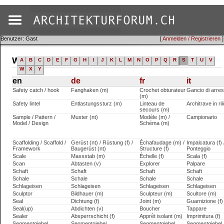
Benutzer: Gast
[
Anmelden / Registrieren
]
Wörterbuch (en)
A
B
C
D
E
F
G
H
I
J
K
L
M
N
O
P
Q
R
S
T
U
V
W
X
Y
en
de
fr
it
Safety catch / hook
Fanghaken (m)
Crochet obturateur
Gancio di arres
(m)
Safety lintel
Entlastungssturz (m)
Linteau de
Architrave in ri
secours (m)
Sample / Pattern /
Muster (nt)
Modèle (m) /
Campionario
Model / Design
Schéma (m)
Scaffolding / Scaffold /
Gerüst (nt) / Rüstung (f) /
Échafaudage (m) /
Impalcatura (f) 
Framework
Baugerüst (nt)
Structure (f)
Ponteggio
Scale
Massstab (m)
Échelle (f)
Scala (f)
Scan
Abtasten (v)
Explorer
Palpare
Schaft
Schaft
Schaft
Schaft
Schale
Schale
Schale
Schale
Schlageisen
Schlageisen
Schlageisen
Schlageisen
Sculptor
Bildhauer (m)
Sculpteur (m)
Scultore (m)
Seal
Dichtung (f)
Joint (m)
Guarnizione (f)
Seal(up)
Abdichten (v)
Boucher
Tappare
Sealer
Absperrschicht (f)
Apprêt isolant (m)
Imprimitura (f)
Segmentgiebel
Segmentgiebel
Segmentgiebel
Segmentgiebel