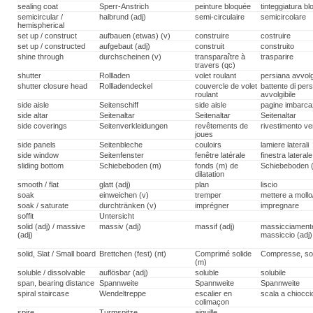
sealing coat
Sperr-Anstrich
peinture bloquée
tinteggiatura bl
semicircular /
halbrund (adj)
semi-circulaire
semicircolare
hemispherical
set up / construct
aufbauen (etwas) (v)
construire
costruire
set up / constructed
aufgebaut (adj)
construit
construito
shine through
durchscheinen (v)
transparaître à
trasparire
travers (qc)
shutter
Rollladen
volet roulant
persiana avvolg
shutter closure head
Rollladendeckel
couvercle de volet
battente di per
roulant
avvolgibile
side aisle
Seitenschiff
side aisle
pagine imbarca
side altar
Seitenaltar
Seitenaltar
Seitenaltar
side coverings
Seitenverkleidungen
revêtements de
rivestimento v
joues
side panels
Seitenbleche
couloirs
lamiere laterali
side window
Seitenfenster
fenêtre latérale
finestra laterale
sliding bottom
Schiebeboden (m)
fonds (m) de
Schiebeboden 
dilatation
smooth / flat
glatt (adj)
plan
liscio
soak
einweichen (v)
tremper
mettere a moll
soak / saturate
durchtränken (v)
imprégner
impregnare
soffit
Untersicht
solid (adj) / massive
massiv (adj)
massif (adj)
massicciamente
(adj)
massiccio (adj)
solid, Slat / Small board
Brettchen (fest) (nt)
Comprimé solide
Compresse, so
(m)
soluble / dissolvable
auflösbar (adj)
soluble
solubile
span, bearing distance
Spannweite
Spannweite
Spannweite
spiral staircase
Wendeltreppe
escalier en
scala a chiocci
colimaçon
spire
Turmspitze
aiguille