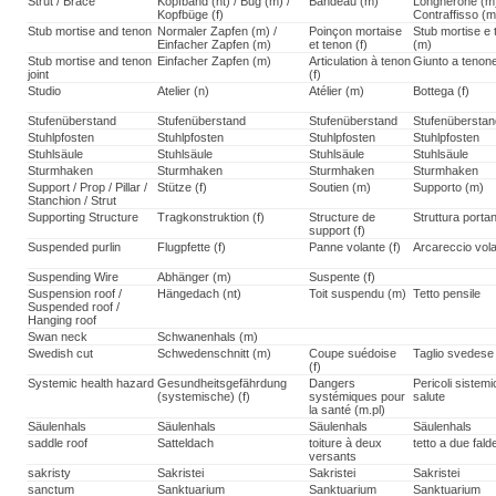
Strut / Brace
Kopfband (nt) / Bug (m) /
Bandeau (m)
Longherone (m)
Kopfbüge (f)
Contraffisso (m
Stub mortise and tenon
Normaler Zapfen (m) /
Poinçon mortaise
Stub mortise e
Einfacher Zapfen (m)
et tenon (f)
(m)
Stub mortise and tenon
Einfacher Zapfen (m)
Articulation à tenon
Giunto a tenon
joint
(f)
Studio
Atelier (n)
Atélier (m)
Bottega (f)
Stufenüberstand
Stufenüberstand
Stufenüberstand
Stufenübersta
Stuhlpfosten
Stuhlpfosten
Stuhlpfosten
Stuhlpfosten
Stuhlsäule
Stuhlsäule
Stuhlsäule
Stuhlsäule
Sturmhaken
Sturmhaken
Sturmhaken
Sturmhaken
Support / Prop / Pillar /
Stütze (f)
Soutien (m)
Supporto (m)
Stanchion / Strut
Supporting Structure
Tragkonstruktion (f)
Structure de
Struttura portan
support (f)
Suspended purlin
Flugpfette (f)
Panne volante (f)
Arcareccio vol
Suspending Wire
Abhänger (m)
Suspente (f)
Suspension roof /
Hängedach (nt)
Toit suspendu (m)
Tetto pensile
Suspended roof /
Hanging roof
Swan neck
Schwanenhals (m)
Swedish cut
Schwedenschnitt (m)
Coupe suédoise
Taglio svedese
(f)
Systemic health hazard
Gesundheitsgefährdung
Dangers
Pericoli sistemi
(systemische) (f)
systémiques pour
salute
la santé (m.pl)
Säulenhals
Säulenhals
Säulenhals
Säulenhals
saddle roof
Satteldach
toiture à deux
tetto a due fald
versants
sakristy
Sakristei
Sakristei
Sakristei
sanctum
Sanktuarium
Sanktuarium
Sanktuarium