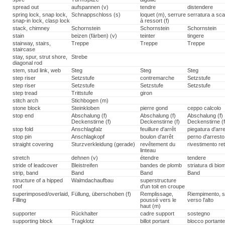
spread out
aufspannen (v)
tendre
distendere
spring lock, snap lock,
Schnappschloss (s)
loquet (m), serrure
serratura a scat
snap-in lock, clasp lock
à ressort (f)
stack, chimney
Schornstein
Schornstein
Schornstein
stain
beizen (färben) (v)
teinter
tingere
stairway, stairs,
Treppe
Treppe
Treppe
staircase
stay, spur, strut shore,
Strebe
diagonal rod
stem, stud link, web
Steg
Steg
Steg
step riser
Setzstufe
contremarche
Setzstufe
step riser
Setzstufe
Setzstufe
Setzstufe
step tread
Trittstufe
giron
stitch arch
Stichbogen (m)
stone block
Steinkloben
pierre gond
ceppo calcolo
stop end
Abschalung (f)
Abschalung (f)
Abschalung (f)
Deckenstirne (f)
Deckenstirne (f)
Deckenstirne (f
stop fold
Anschlagfalz
feuillure d'arrêt
piegatura d'arr
stop pin
Anschlagkopf
boulon d'arrêt
perno d'arresto
straight covering
Sturzverkleidung (gerade)
revêtement du
rivestimento re
linteau
stretch
dehnen (v)
étendre
tendere
stride of leadcover
Bleistreifen
bandes de plomb
striatura di bi
strip, band
Band
Band
Band
structure of a hipped
Walmdachaufbau
superstructure
roof
d'un toit en croupe
superimposed/overlaid,
Füllung, überschoben (f)
Remplissage,
Riempimento, s
Filling
poussé vers le
verso l'alto
haut (m)
supporter
Rückhalter
cadre support
sostegno
supporting block
Tragklotz
billot portant
blocco portant