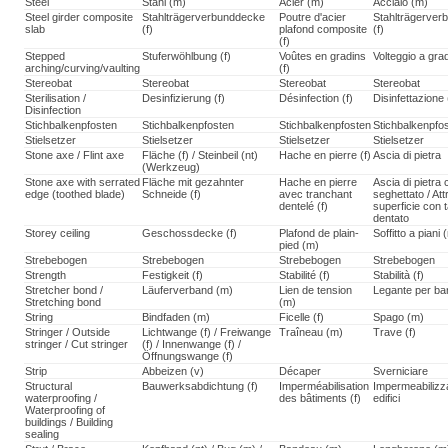
Steel
Stahl (m)
Acier (m)
Acciaio (m)
Steel girder composite
Stahlträgerverbunddecke
Poutre d'acier
Stahlträgerve
slab
(f)
plafond composite
(f)
(f)
Stepped
Stuferwöhlbung (f)
Voûtes en gradins
Volteggio a grad
arching/curving/vaulting
(f)
Stereobat
Stereobat
Stereobat
Stereobat
Sterilisation /
Desinfizierung (f)
Désinfection (f)
Disinfettazione 
Disinfection
Stichbalkenpfosten
Stichbalkenpfosten
Stichbalkenpfosten
Stichbalkenpfo
Stielsetzer
Stielsetzer
Stielsetzer
Stielsetzer
Stone axe / Flint axe
Fläche (f) / Steinbeil (nt)
Hache en pierre (f)
Ascia di pietra
(Werkzeug)
Stone axe with serrated
Fläche mit gezahnter
Hache en pierre
Ascia di pietra
edge (toothed blade)
Schneide (f)
avec tranchant
seghettato / Att
dentelé (f)
superficie con t
dentato
Storey ceiling
Geschossdecke (f)
Plafond de plain-
Soffitto a piani 
pied (m)
Strebebogen
Strebebogen
Strebebogen
Strebebogen
Strength
Festigkeit (f)
Stabilité (f)
Stabilità (f)
Stretcher bond /
Läuferverband (m)
Lien de tension
Legante per bar
Stretching bond
(m)
String
Bindfaden (m)
Ficelle (f)
Spago (m)
Stringer / Outside
Lichtwange (f) / Freiwange
Traîneau (m)
Trave (f)
stringer / Cut stringer
(f) / Innenwange (f) /
Öffnungswange (f)
Strip
Abbeizen (v)
Décaper
Sverniciare
Structural
Bauwerksabdichtung (f)
Imperméabilisation
Impermeabilizz
waterproofing /
des bâtiments (f)
edifici
Waterproofing of
buildings / Building
sealing