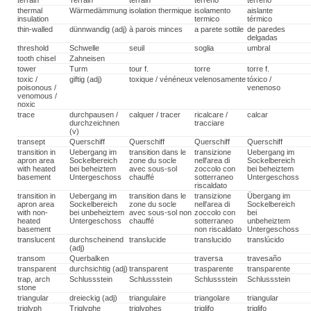
terrain
Terrain
terrain
terreno
terreno
thermal
Wärmedämmung
isolation thermique
isolamento
aislante
insulation
termico
térmico
thin-walled
dünnwandig (adj)
à parois minces
a parete sottile
de paredes
delgadas
threshold
Schwelle
seuil
soglia
umbral
tooth chisel
Zahneisen
tower
Turm
tour f.
torre
torre f.
toxic /
giftig (adj)
toxique / vénéneux
velenosamente
tóxico /
poisonous /
venenoso
venomous /
noxic
trace
durchpausen /
calquer / tracer
ricalcare /
calcar
durchzeichnen
tracciare
(v)
transept
Querschiff
Querschiff
Querschiff
Querschiff
transition in
Uebergang im
transition dans le
transizione
Uebergang im
apron area
Sockelbereich
zone du socle
nell'area di
Sockelbereich
with heated
bei beheiztem
avec sous-sol
zoccolo con
bei beheiztem
basement
Untergeschoss
chauffé
sotterraneo
Untergeschoss
riscaldato
transition in
Uebergang im
transition dans le
transizione
Übergang im
apron area
Sockelbereich
zone du socle
nell'area di
Sockelbereich
with non-
bei unbeheiztem
avec sous-sol non
zoccolo con
bei
heated
Untergeschoss
chauffé
sotterraneo
unbeheiztem
basement
non riscaldato
Untergeschoss
translucent
durchscheinend
translucide
translucido
translúcido
(adj)
transom
Querbalken
traversa
travesaño
transparent
durchsichtig (adj)
transparent
trasparente
transparente
trap, arch
Schlussstein
Schlussstein
Schlussstein
Schlussstein
stone
triangular
dreieckig (adj)
triangulaire
triangolare
triangular
triglyph
Triglyphe
triglyphes
triglifo
triglifo