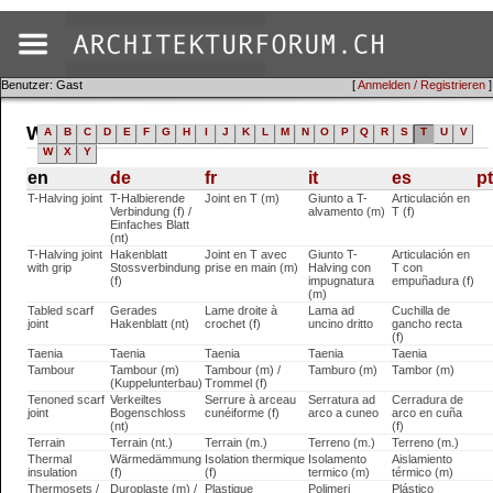
Benutzer: Gast
[
Anmelden / Registrieren
]
Wörterbuch (en)
A
B
C
D
E
F
G
H
I
J
K
L
M
N
O
P
Q
R
S
T
U
V
W
X
Y
en
de
fr
it
es
p
T-Halving joint
T-Halbierende
Joint en T (m)
Giunto a T-
Articulación en
Verbindung (f) /
alvamento (m)
T (f)
Einfaches Blatt
(nt)
T-Halving joint
Hakenblatt
Joint en T avec
Giunto T-
Articulación en
with grip
Stossverbindung
prise en main (m)
Halving con
T con
(f)
impugnatura
empuñadura (f)
(m)
Tabled scarf
Gerades
Lame droite à
Lama ad
Cuchilla de
joint
Hakenblatt (nt)
crochet (f)
uncino dritto
gancho recta
(f)
Taenia
Taenia
Taenia
Taenia
Taenia
Tambour
Tambour (m)
Tambour (m) /
Tamburo (m)
Tambor (m)
(Kuppelunterbau)
Trommel (f)
Tenoned scarf
Verkeiltes
Serrure à arceau
Serratura ad
Cerradura de
joint
Bogenschloss
cunéiforme (f)
arco a cuneo
arco en cuña
(nt)
(f)
Terrain
Terrain (nt.)
Terrain (m.)
Terreno (m.)
Terreno (m.)
Thermal
Wärmedämmung
Isolation thermique
Isolamento
Aislamiento
insulation
(f)
(f)
termico (m)
térmico (m)
Thermosets /
Duroplaste (m) /
Plastique
Polimeri
Plástico