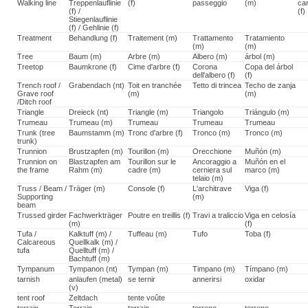
Walking line
Treppenlauflinie
(f)
passeggio
(m)
ca
(f) /
(f)
Stiegenlauflinie
(f) / Gehlinie (f)
Treatment
Behandlung (f)
Traitement (m)
Trattamento
Tratamiento
(m)
(m)
Tree
Baum (m)
Arbre (m)
Albero (m)
árbol (m)
Treetop
Baumkrone (f)
Cime d'arbre (f)
Corona
Copa del árbol
dell'albero (f)
(f)
Trench roof /
Grabendach (nt)
Toit en tranchée
Tetto di trincea
Techo de zanja
Grave roof
(m)
(m)
/Ditch roof
Triangle
Dreieck (nt)
Triangle (m)
Triangolo
Triángulo (m)
Trumeau
Trumeau (m)
Trumeau
Trumeau
Trumeau
Trunk (tree
Baumstamm (m)
Tronc d'arbre (f)
Tronco (m)
Tronco (m)
trunk)
Trunnion
Brustzapfen (m)
Tourillon (m)
Orecchione
Muñón (m)
Trunnion on
Blastzapfen am
Tourillon sur le
Ancoraggio a
Muñón en el
the frame
Rahm (m)
cadre (m)
cerniera sul
marco (m)
telaio (m)
Truss / Beam /
Träger (m)
Console (f)
L'architrave
Viga (f)
Supporting
(m)
beam
Trussed girder
Fachwerkträger
Poutre en treillis (f)
Travi a traliccio
Viga en celosía
(m)
(f)
Tufa /
Kalktuff (m) /
Tuffeau (m)
Tufo
Toba (f)
Calcareous
Quellkalk (m) /
tufa
Quelltuff (m) /
Bachtuff (m)
Tympanum
Tympanon (nt)
Tympan (m)
Timpano (m)
Tímpano (m)
tarnish
anlaufen (metal)
se ternir
annerirsi
oxidar
(v)
tent roof
Zeltdach
tente voûte