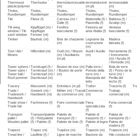
Thermoset
Thermodur
thermoduricissable
termoindurenti
termoestable
plastic/polymer
(m)
(m.pl)
(m)
Tholos,
Tholos,
Tholos,
Tholos,
Tholos,
Rundtempel
Rundtempel
Rundtempel
Rundtempel
Rundtempel
Tile
Fliese (f)
Carreau (m) /
Mattonella (f) /
Baldosa (f) /
Dalle (f)
Piastrella (f)
Azulejo (m)
Tilt-wing
Kippflügel (m) /
Fenêtre
Finestra ad
Ventana
window / Tilt-
Kippflügel
basculante (f)
anta ribalta (f)
basculante (f)
sash window
Fenster (nt)
Timber
Bauholz (nt)
Bois de charpente
Legname da
Madera
(m)
costruzione
labrada (f)
(m)
Tool / Aid /
Hilfsmittel (nt)
Outil (m) / Moyen
Ausili / Ausilio
Herramienta (f)
Means
(m) / Auxiliaires
(m)
/ Instrumento
(m.pl)
(m) / Ayuda (f)
/ Remedio (m)
Tower sphere /
Turmkugel (f) /
Bouton de tour (m)
Palla torre /
Bola de torre
Tower spire /
Turmknauf (m) /
/ Bouton de porte
Pomolo della
(f) / Pomo de la
Tower ball /
Turmknopf (m) /
(m)
torre (m) /
torre (m) /
Roof pommel
Dachknauf (m)
Manopola del
Perilla del
tetto
techo (f)
Tracery
Masswerk (nt)
Entrelacs (m.pl)
Trafori
Tracería (f)
Tr
Trade /
Gewerk (nt) /
Métier (m) / Travail
Commercio
Trabajo
Tradework /
Handwerk (nt)
du commerce (m)
(m)
comercial (m)
Handwork
Trade show /
Fachmesse (f)
Foire commerciale
Fiera
Feria comercial
Trade fair
(f)
specializzata
(f)
(f)
Transport
Transportpalette
Palette de
Palette di
Paleta de
pallet /
(f) / Holzpalette
transport (f) /
trasporto (f) /
transporte (f) /
Wooden pallet
(f) / Palette (f)
Palette de bois (f)
Palette di legno
Paleta de
(f)
madera (f)
Trapeze
Trapez (nt)
Trapèze (m)
Trapezio (m)
Trapecio (m)
Tread line /
Lauflinie (f) /
Ligne de marche
Bastone da
Hilo conductor
Li