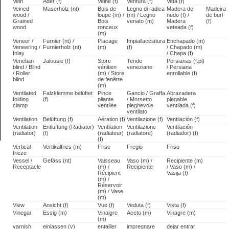
Vein
Ader (f)
Veine (f)
Ventura (f)
Veta (f)
Veined
Maserholz (nt)
Bois de
Legno di radica
Madera de
Madeira
wood /
loupe (m) /
(m) / Legno
nudo (f) /
de burl
Grained
Bois
venato (m)
Madera
(f)
wood
ronceux
veteada (f)
(m)
Veneer /
Furnier (nt) /
Placage
Impiallacciatura
Enchapado (m)
Veneering /
Furnierholz (nt)
(m)
(f)
/ Chapado (m)
Inlay
/ Chapa (f)
Venetian
Jalousie (f)
Store
Tende
Persianas (f.pl)
blind / Blind
vénitien
veneziane
/ Persiana
/ Roller
(m) / Store
enrollable (f)
blind
de fenêtre
(m)
Ventilated
Falzklemme belüftet
Pince
Gancio / Graffa
Abrazadera
folding
(f)
pliante
/ Morsetto
plegable
clamp
ventilée
pieghevole
ventilada (f)
ventilato
Ventilation
Belüftung (f)
Aération (f)
Ventilazione (f)
Ventilación (f)
Ventilation
Entlüftung (Radiator)
Ventilation
Ventilazione
Ventilación
(radiator)
(f)
(radiateur)
(radiatore)
(radiador) (f)
(f)
Vertical
Vertikalfries (m)
Frise
Fregio
Friso
frieze
Vessel /
Gefäss (nt)
Vaisseau
Vaso (m) /
Recipiente (m)
Receptacle
(m) /
Recipiente
/ Vaso (m) /
Récipient
Vasija (f)
(m) /
Réservoir
(m) / Vase
(m)
View
Ansicht (f)
Vue (f)
Veduta (f)
Vista (f)
Vinegar
Essig (m)
Vinaigre
Aceto (m)
Vinagre (m)
(m)
varnish
einlassen (v)
entailler
impregnare
dejar entrar