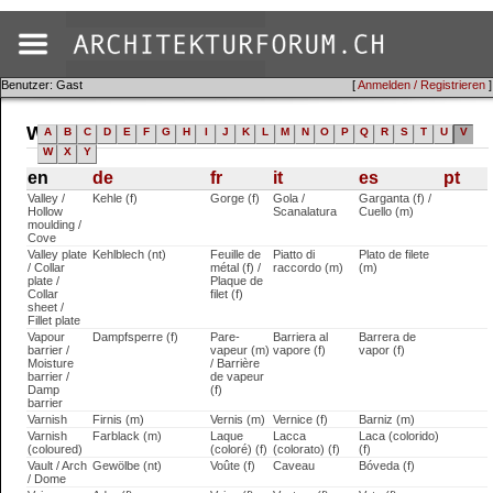
Benutzer: Gast
[
Anmelden / Registrieren
]
Wörterbuch (en)
A
B
C
D
E
F
G
H
I
J
K
L
M
N
O
P
Q
R
S
T
U
V
W
X
Y
en
de
fr
it
es
pt
Valley /
Kehle (f)
Gorge (f)
Gola /
Garganta (f) /
Hollow
Scanalatura
Cuello (m)
moulding /
Cove
Valley plate
Kehlblech (nt)
Feuille de
Piatto di
Plato de filete
/ Collar
métal (f) /
raccordo (m)
(m)
plate /
Plaque de
Collar
filet (f)
sheet /
Fillet plate
Vapour
Dampfsperre (f)
Pare-
Barriera al
Barrera de
barrier /
vapeur (m)
vapore (f)
vapor (f)
Moisture
/ Barrière
barrier /
de vapeur
Damp
(f)
barrier
Varnish
Firnis (m)
Vernis (m)
Vernice (f)
Barniz (m)
Varnish
Farblack (m)
Laque
Lacca
Laca (colorido)
(coloured)
(coloré) (f)
(colorato) (f)
(f)
Vault / Arch
Gewölbe (nt)
Voûte (f)
Caveau
Bóveda (f)
/ Dome